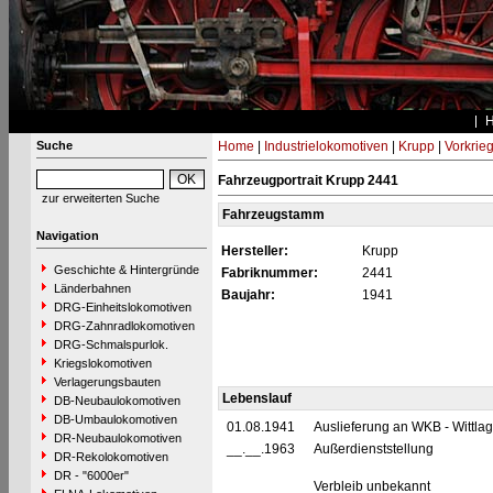
Suche
Home
|
Industrielokomotiven
|
Krupp
|
Vorkrie
Fahrzeugportrait Krupp 2441
zur erweiterten Suche
Fahrzeugstamm
Navigation
Hersteller:
Krupp
Geschichte & Hintergründe
Fabriknummer:
2441
Länderbahnen
Baujahr:
1941
DRG-Einheitslokomotiven
DRG-Zahnradlokomotiven
DRG-Schmalspurlok.
Kriegslokomotiven
Verlagerungsbauten
Lebenslauf
DB-Neubaulokomotiven
DB-Umbaulokomotiven
01.08.1941
Auslieferung an WKB - Wittla
DR-Neubaulokomotiven
__.__.1963
Außerdienststellung
DR-Rekolokomotiven
DR - "6000er"
Verbleib unbekannt