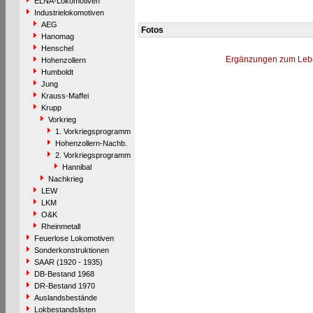
ELNA-Lokomotiven
Industrielokomotiven
AEG
Fotos
Hanomag
Henschel
Ergänzungen zum Leb
Hohenzollern
Humboldt
Jung
Krauss-Maffei
Krupp
Vorkrieg
1. Vorkriegsprogramm
Hohenzollern-Nachb.
2. Vorkriegsprogramm
Hannibal
Nachkrieg
LEW
LKM
O&K
Rheinmetall
Feuerlose Lokomotiven
Sonderkonstruktionen
SAAR (1920 - 1935)
DB-Bestand 1968
DR-Bestand 1970
Auslandsbestände
Lokbestandslisten