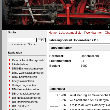
Suche
Home
|
Lokbestandslisten
|
Werkbahnen
|
Che
Fahrzeugportrait Hohenzollern 2118
zur erweiterten Suche
Fahrzeugstamm
Navigation
Hersteller:
Hohenzollern
Geschichte & Hintergründe
Fabriknummer:
2118
Länderbahnen
Baujahr:
1907
DRG-Einheitslokomotiven
DRG-Zahnradlokomotiven
DRG-Schmalspurlok.
Kriegslokomotiven
Verlagerungsbauten
Lebenslauf
DB-Neubaulokomotiven
DB-Umbaulokomotiven
__.01.1908
Auslieferung an Gewerkschaft
DR-Neubaulokomotiven
__.__.1926
=> Sachtleben AG für Bergbau
DR-Rekolokomotiven
__.__.1926
Einsatz im Werk Homberg, Ho
DR - "6000er"