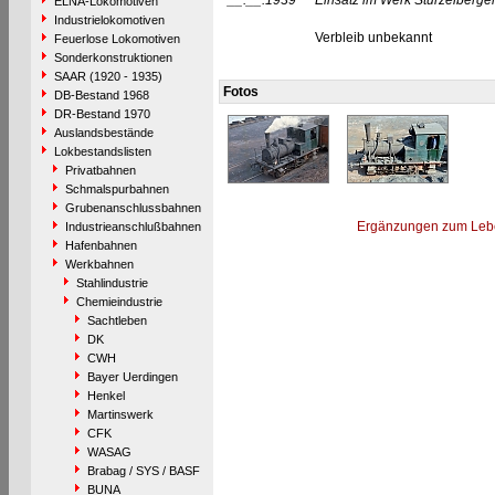
__.__.1939
Einsatz im Werk Stürzelberger
ELNA-Lokomotiven
Industrielokomotiven
Verbleib unbekannt
Feuerlose Lokomotiven
Sonderkonstruktionen
SAAR (1920 - 1935)
Fotos
DB-Bestand 1968
DR-Bestand 1970
Auslandsbestände
Lokbestandslisten
Privatbahnen
Schmalspurbahnen
Grubenanschlussbahnen
Ergänzungen zum Leb
Industrieanschlußbahnen
Hafenbahnen
Werkbahnen
Stahlindustrie
Chemieindustrie
Sachtleben
DK
CWH
Bayer Uerdingen
Henkel
Martinswerk
CFK
WASAG
Brabag / SYS / BASF
BUNA