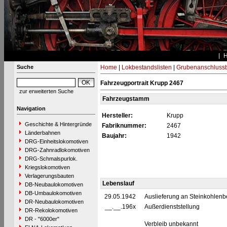
Suche
Home
|
Lokbestandslisten
|
Grubenanschluss
Fahrzeugportrait Krupp 2467
zur erweiterten Suche
Fahrzeugstamm
Navigation
Hersteller:
Krupp
Geschichte & Hintergründe
Fabriknummer:
2467
Länderbahnen
Baujahr:
1942
DRG-Einheitslokomotiven
DRG-Zahnradlokomotiven
DRG-Schmalspurlok.
Kriegslokomotiven
Verlagerungsbauten
Lebenslauf
DB-Neubaulokomotiven
DB-Umbaulokomotiven
29.05.1942
Auslieferung an Steinkohlenbe
DR-Neubaulokomotiven
__.__.196x
Außerdienststellung
DR-Rekolokomotiven
DR - "6000er"
Verbleib unbekannt