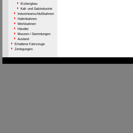
Erzbergbau
Kali- und Salzindustrie
Industrieanschlußbahnen
Hafenbahnen
Werkbahnen
Händler
Museen / Sammlungen
Ausland
Erhaltene Fahrzeuge
Zerlegungen