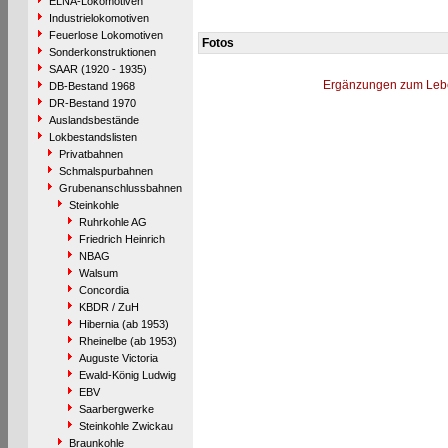
ELNA-Lokomotiven
Industrielokomotiven
Feuerlose Lokomotiven
Fotos
Sonderkonstruktionen
SAAR (1920 - 1935)
Ergänzungen zum Leb
DB-Bestand 1968
DR-Bestand 1970
Auslandsbestände
Lokbestandslisten
Privatbahnen
Schmalspurbahnen
Grubenanschlussbahnen
Steinkohle
Ruhrkohle AG
Friedrich Heinrich
NBAG
Walsum
Concordia
KBDR / ZuH
Hibernia (ab 1953)
Rheinelbe (ab 1953)
Auguste Victoria
Ewald-König Ludwig
EBV
Saarbergwerke
Steinkohle Zwickau
Braunkohle