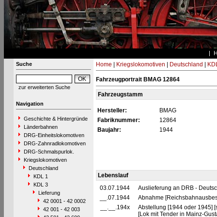
Suche
Home
|
Kriegslokomotiven
|
Deutschland
|
KDL
Fahrzeugportrait BMAG 12864
zur erweiterten Suche
Fahrzeugstamm
Navigation
Hersteller:
BMAG
Geschichte & Hintergründe
Fabriknummer:
12864
Länderbahnen
Baujahr:
1944
DRG-Einheitslokomotiven
DRG-Zahnradlokomotiven
DRG-Schmalspurlok.
Kriegslokomotiven
Deutschland
Lebenslauf
KDL 1
KDL 3
03.07.1944
Auslieferung an DRB - Deuts
Lieferung
__.07.1944
Abnahme [Reichsbahnausbes
42 0001 - 42 0002
__.__.194x
Abstellung [1944 oder 1945]
42 001 - 42 003
[Lok mit Tender in Mainz-Gust