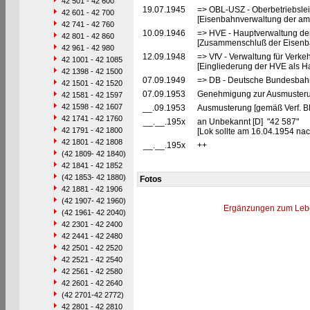
42 501 - 42 600
19.07.1945
=> OBL-USZ - Oberbetriebslei
42 601 - 42 700
[Eisenbahnverwaltung der ame
42 741 - 42 760
10.09.1946
=> HVE - Hauptverwaltung de
42 801 - 42 860
[Zusammenschluß der Eisenba
42 961 - 42 980
12.09.1948
=> VfV - Verwaltung für Verke
42 1001 - 42 1085
[Eingliederung der HVE als Ha
42 1398 - 42 1500
07.09.1949
=> DB - Deutsche Bundesbahn
42 1501 - 42 1520
07.09.1953
Genehmigung zur Ausmusterun
42 1581 - 42 1597
42 1598 - 42 1607
__.09.1953
Ausmusterung [gemäß Verf. B
42 1741 - 42 1760
__.__.195x
an Unbekannt [D] "42 587"
42 1791 - 42 1800
[Lok sollte am 16.04.1954 na
42 1801 - 42 1808
__.__.195x
++
(42 1809- 42 1840)
42 1841 - 42 1852
(42 1853- 42 1880)
Fotos
42 1881 - 42 1906
(42 1907- 42 1960)
Ergänzungen zum Leb
(42 1961- 42 2040)
42 2301 - 42 2400
42 2441 - 42 2480
42 2501 - 42 2520
42 2521 - 42 2540
42 2561 - 42 2580
42 2601 - 42 2640
(42 2701-42 2772)
42 2801 - 42 2810