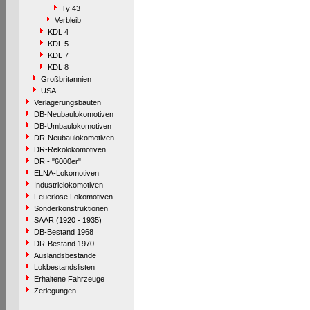
Ty 43
Verbleib
KDL 4
KDL 5
KDL 7
KDL 8
Großbritannien
USA
Verlagerungsbauten
DB-Neubaulokomotiven
DB-Umbaulokomotiven
DR-Neubaulokomotiven
DR-Rekolokomotiven
DR - "6000er"
ELNA-Lokomotiven
Industrielokomotiven
Feuerlose Lokomotiven
Sonderkonstruktionen
SAAR (1920 - 1935)
DB-Bestand 1968
DR-Bestand 1970
Auslandsbestände
Lokbestandslisten
Erhaltene Fahrzeuge
Zerlegungen