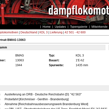
Home
Updates
Typengalerie
Mitwirkende
gslokomotiven
|
Deutschland
|
KDL 3
|
Lieferung
|
42 501 - 42 600
rtrait BMAG 13063
tamm
BMAG
Typ:
KDL 3
mer:
13063
Bauart:
1'E-h2
1944
Spurweite:
1435 mm
4
Auslieferung an DRB - Deutsche Reichsbahn [D] "42 563"
4
Probefahrt [Kirchmöser - Genthin - Brandenburg]
4
Abnahme [Reichsbahnausbesserungswerk Brandenburg West]