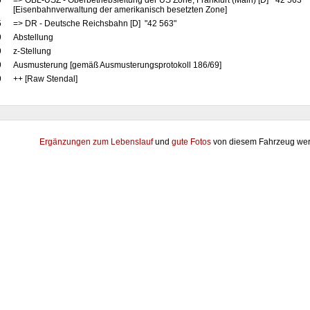
5
=> OBL-USZ - Oberbetriebsleitung der US Zone, Frankfurt (Main) [D] "42 563"
[Eisenbahnverwaltung der amerikanisch besetzten Zone]
5
=> DR - Deutsche Reichsbahn [D] "42 563"
9
Abstellung
9
z-Stellung
9
Ausmusterung [gemäß Ausmusterungsprotokoll 186/69]
9
++ [Raw Stendal]
Ergänzungen zum Lebenslauf
und
gute Fotos
von diesem Fahrzeug wer