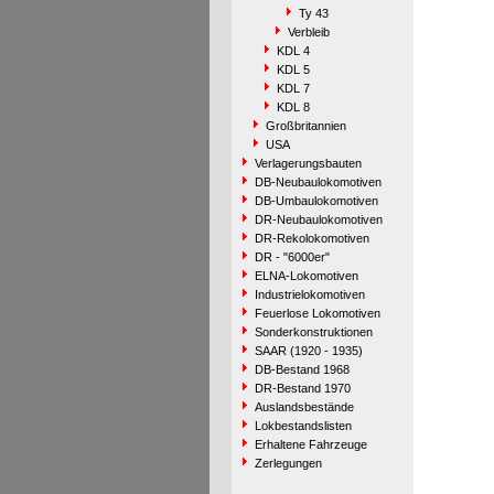
Ty 43
Verbleib
KDL 4
KDL 5
KDL 7
KDL 8
Großbritannien
USA
Verlagerungsbauten
DB-Neubaulokomotiven
DB-Umbaulokomotiven
DR-Neubaulokomotiven
DR-Rekolokomotiven
DR - "6000er"
ELNA-Lokomotiven
Industrielokomotiven
Feuerlose Lokomotiven
Sonderkonstruktionen
SAAR (1920 - 1935)
DB-Bestand 1968
DR-Bestand 1970
Auslandsbestände
Lokbestandslisten
Erhaltene Fahrzeuge
Zerlegungen