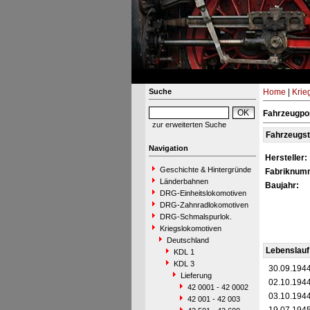
Suche
Home
|
Krie
Fahrzeugpo
zur erweiterten Suche
Fahrzeugs
Navigation
Hersteller:
Geschichte & Hintergründe
Fabriknum
Länderbahnen
Baujahr:
DRG-Einheitslokomotiven
DRG-Zahnradlokomotiven
DRG-Schmalspurlok.
Kriegslokomotiven
Deutschland
Lebenslauf
KDL 1
KDL 3
30.09.194
Lieferung
02.10.194
42 0001 - 42 0002
03.10.194
42 001 - 42 003