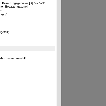
n Besatzungsgebietes [D] "42 523"
chen Besatzungszone]
3"
rkehr]
eteilt]
den immer gesucht!