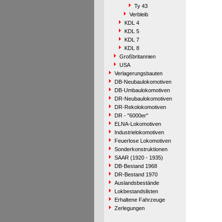
Ty 43
Verbleib
KDL 4
KDL 5
KDL 7
KDL 8
Großbritannien
USA
Verlagerungsbauten
DB-Neubaulokomotiven
DB-Umbaulokomotiven
DR-Neubaulokomotiven
DR-Rekolokomotiven
DR - "6000er"
ELNA-Lokomotiven
Industrielokomotiven
Feuerlose Lokomotiven
Sonderkonstruktionen
SAAR (1920 - 1935)
DB-Bestand 1968
DR-Bestand 1970
Auslandsbestände
Lokbestandslisten
Erhaltene Fahrzeuge
Zerlegungen