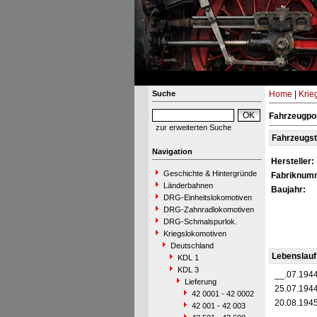
Suche
Home
|
Krie
Fahrzeugpo
zur erweiterten Suche
Fahrzeugs
Navigation
Hersteller:
Geschichte & Hintergründe
Fabriknum
Länderbahnen
Baujahr:
DRG-Einheitslokomotiven
DRG-Zahnradlokomotiven
DRG-Schmalspurlok.
Kriegslokomotiven
Deutschland
Lebenslauf
KDL 1
KDL 3
__.07.194
Lieferung
25.07.194
42 0001 - 42 0002
20.08.194
42 001 - 42 003