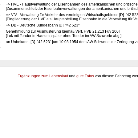
6
=> HVE - Hauptverwaltung der Eisenbahnen des amerikanischen und britische
[Zusammenschluß der Eisenbahnverwaltungen der amerikanischen und britis
8
=> VfV - Verwaltung für Verkehr des vereinigten Wirtschaftsgebietes [D] "42 52
[Eingliederung der HVE als Hauptabteilung Eisenbahn in die Verwaltung für Ve
9
=> DB - Deutsche Bundesbahn [D] "42 523"
3
Genehmigung zur Ausmusterung [gemäß Verf. HVB 21.213 Fuv 200]
[Lok mit Tender in Harsum, später ohne Tender im AW Schwerte abg.]
x
an Unbekannt [D] "42 523" [am 10.03.1954 dem AW Schwerte zur Zerlegung zug
x
++
Ergänzungen zum Lebenslauf
und
gute Fotos
von diesem Fahrzeug wer