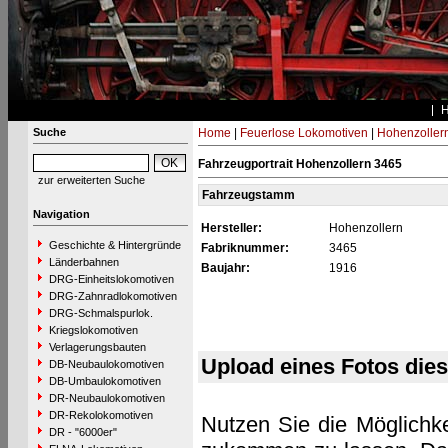
Suche
Home
|
Feuerlose Lokomotiven
|
Hohenzoller
Fahrzeugportrait Hohenzollern 3465
zur erweiterten Suche
Fahrzeugstamm
Navigation
Hersteller:
Hohenzollern
Geschichte & Hintergründe
Fabriknummer:
3465
Länderbahnen
Baujahr:
1916
DRG-Einheitslokomotiven
DRG-Zahnradlokomotiven
DRG-Schmalspurlok.
Kriegslokomotiven
Verlagerungsbauten
Upload eines Fotos die
DB-Neubaulokomotiven
DB-Umbaulokomotiven
DR-Neubaulokomotiven
DR-Rekolokomotiven
Nutzen Sie die Möglichke
DR - "6000er"