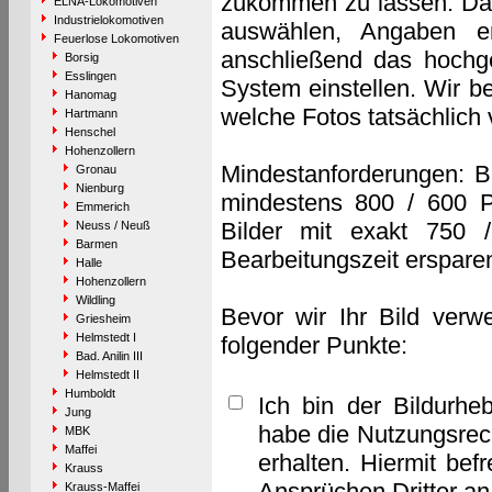
zukommen zu lassen. Das 
ELNA-Lokomotiven
Industrielokomotiven
auswählen, Angaben e
Feuerlose Lokomotiven
anschließend das hochge
Borsig
Esslingen
System einstellen. Wir b
Hanomag
welche Fotos tatsächlich
Hartmann
Henschel
Hohenzollern
Mindestanforderungen: B
Gronau
Nienburg
mindestens 800 / 600 P
Emmerich
Bilder mit exakt 750 
Neuss / Neuß
Barmen
Bearbeitungszeit erspare
Halle
Hohenzollern
Wildling
Bevor wir Ihr Bild verw
Griesheim
Helmstedt I
folgender Punkte:
Bad. Anilin III
Helmstedt II
Humboldt
Ich bin der Bildurhe
Jung
habe die Nutzungsrec
MBK
Maffei
erhalten. Hiermit bef
Krauss
Ansprüchen Dritter a
Krauss-Maffei