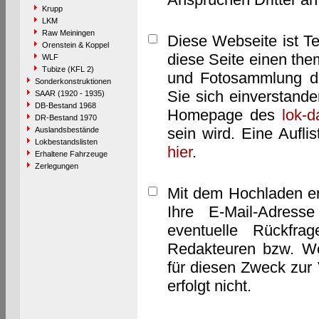
Krupp
LKM
Raw Meiningen
Diese Webseite ist T
Orenstein & Koppel
diese Seite einen them
WLF
Tubize (KFL 2)
und Fotosammlung dar
Sonderkonstruktionen
Sie sich einverstand
SAAR (1920 - 1935)
DB-Bestand 1968
Homepage des
lok-
DR-Bestand 1970
sein wird. Eine Aufl
Auslandsbestände
Lokbestandslisten
hier
.
Erhaltene Fahrzeuge
Zerlegungen
Mit dem Hochladen er
Ihre E-Mail-Adres
eventuelle Rückfra
Redakteuren bzw. We
für diesen Zweck zur 
erfolgt nicht.