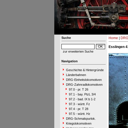
Suche
Home
|
DRG-
Esslingen 4
zur erweiterten Suche
Navigation
Geschichte & Hintergründe
Länderbahnen
DRG-Einheitslokomotiven
DRG-Zahnradlokomotiven
97.0 - pr. T 26
97.1 - bay. PtzL 3/4
97.2 - bad. IX b 1-2
97.3 - württ. Fz
97.4 - pr. T 28
97.5 - württ. Hz
DRG-Schmalspurlok.
Kriegslokomotiven