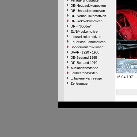
Verlagerungsbauten
DB-Neubaulokomotiven
DB-Umbaulokomotiven
DR-Neubaulokomotiven
DR-Rekolokomotiven
DR - "6000er"
ELNA-Lokomotiven
Industrielokomotiven
Feuerlose Lokomotiven
Sonderkonstruktionen
SAAR (1920 - 1935)
DB-Bestand 1968
DR-Bestand 1970
Auslandsbestände
Lokbestandslisten
16.04.1971 
Erhaltene Fahrzeuge
Zerlegungen