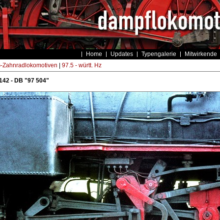
Home
Updates
Typengalerie
Mitwirkende
Zahnradlokomotiven
|
97.5 - württ. Hz
142 - DB "97 504"