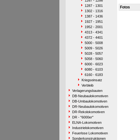
1267 - 1286
1287 - 1301
Fotos
1302 - 1316
1387 - 1436
1927 - 1951
1952 - 2001
4313 - 4341
4372 - 4401
5000 - 5008
5009 - 5026
5028 - 5057
5058 - 5060
6000 - 6023
6080 - 6103
6160 - 6183
Kriegseinsatz
Verbleib
Verlagerungsbauten
DB-Neubaulokomotiven
DB-Umbaulokomotiven
DR-Neubaulokomotiven
DR-Rekolokomotiven
DR - "6000er"
ELNA-Lokomotiven
Industrielokomotiven
Feuerlose Lokomotiven
Sonderkonstruktionen