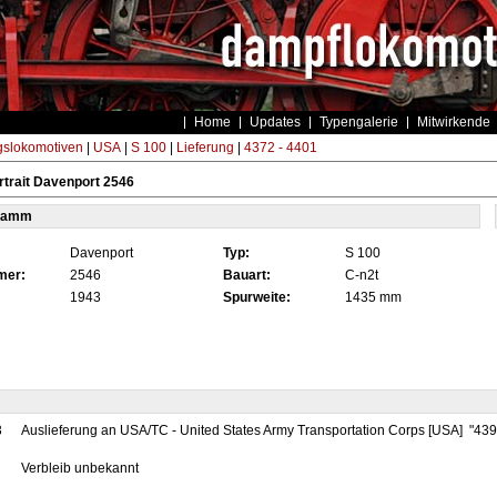
Home
Updates
Typengalerie
Mitwirkende
gslokomotiven
|
USA
|
S 100
|
Lieferung
|
4372 - 4401
trait Davenport 2546
tamm
Davenport
Typ:
S 100
mer:
2546
Bauart:
C-n2t
1943
Spurweite:
1435 mm
3
Auslieferung an USA/TC - United States Army Transportation Corps [USA] "43
Verbleib unbekannt