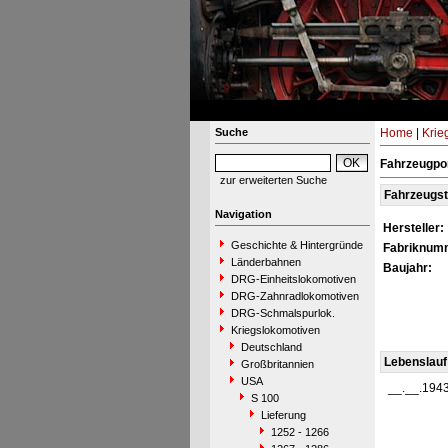
Suche
Home
|
Krie
Fahrzeugpor
zur erweiterten Suche
Fahrzeugs
Navigation
Hersteller:
Geschichte & Hintergründe
Fabriknum
Länderbahnen
Baujahr:
DRG-Einheitslokomotiven
DRG-Zahnradlokomotiven
DRG-Schmalspurlok.
Kriegslokomotiven
Deutschland
Lebenslauf
Großbritannien
USA
__.__.194
S 100
Lieferung
1252 - 1266