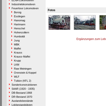
ELNA-Lokomotiven
Industrielokomotiven
Feuerlose Lokomotiven
Fotos
Borsig
Esslingen
Hanomag
Hartmann
Henschel
Hohenzollern
Humboldt
Ergänzungen zum Leb
Jung
MBK
Maffei
Krauss
Krauss-Maffei
Krupp
LKM
Raw Meiningen
Orenstein & Koppel
WLF
Tubize (KFL 2)
Sonderkonstruktionen
SAAR (1920 - 1935)
DB-Bestand 1968
DR-Bestand 1970
Auslandsbestände
Lokbestandslisten