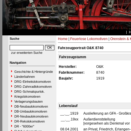
Suche
Home
|
Feuerlose Lokomotiven
|
Orenstein & 
Fahrzeugportrait O&K 8740
zur erweiterten Suche
Fahrzeugstamm
Navigation
Hersteller:
O&K
Geschichte & Hintergründe
Fabriknummer:
8740
Länderbahnen
Baujahr:
1919
DRG-Einheitslokomotiven
DRG-Zahnradlokomotiven
DRG-Schmalspurlok.
Kriegslokomotiven
Verlagerungsbauten
Lebenslauf
DB-Neubaulokomotiven
DB-Umbaulokomotiven
__.__.1919
Auslieferung an GFA - Großkra
DR-Neubaulokomotiven
__.__.19xx
Außerdienststellung
DR-Rekolokomotiven
[vorgesehen als Denkmal vor
DR - "6000er"
08.04.2001
an Privat, Friedrich, Erlange