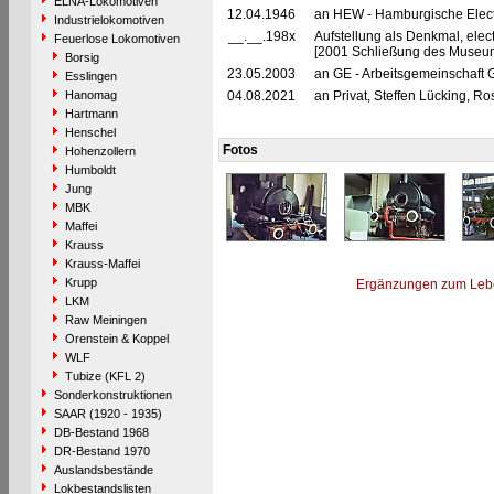
ELNA-Lokomotiven
12.04.1946
an HEW - Hamburgische Elect
Industrielokomotiven
__.__.198x
Aufstellung als Denkmal, ele
Feuerlose Lokomotiven
[2001 Schließung des Museu
Borsig
23.05.2003
an GE - Arbeitsgemeinschaft 
Esslingen
Hanomag
04.08.2021
an Privat, Steffen Lücking, 
Hartmann
Henschel
Fotos
Hohenzollern
Humboldt
Jung
MBK
Maffei
Krauss
Krauss-Maffei
Krupp
Ergänzungen zum Leb
LKM
Raw Meiningen
Orenstein & Koppel
WLF
Tubize (KFL 2)
Sonderkonstruktionen
SAAR (1920 - 1935)
DB-Bestand 1968
DR-Bestand 1970
Auslandsbestände
Lokbestandslisten