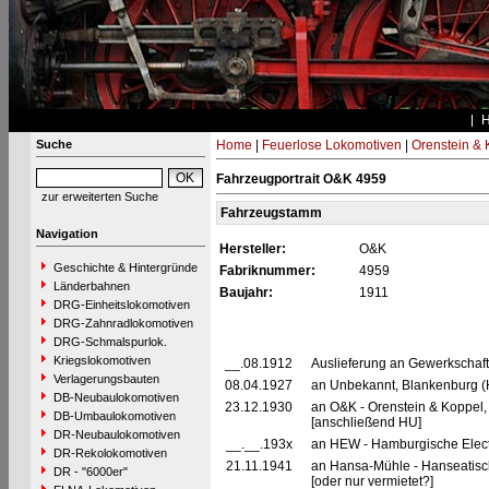
Suche
Home
|
Feuerlose Lokomotiven
|
Orenstein & 
Fahrzeugportrait O&K 4959
zur erweiterten Suche
Fahrzeugstamm
Navigation
Hersteller:
O&K
Geschichte & Hintergründe
Fabriknummer:
4959
Länderbahnen
Baujahr:
1911
DRG-Einheitslokomotiven
DRG-Zahnradlokomotiven
DRG-Schmalspurlok.
Kriegslokomotiven
__.08.1912
Auslieferung an Gewerkschaft I
Verlagerungsbauten
08.04.1927
an Unbekannt, Blankenburg (
DB-Neubaulokomotiven
23.12.1930
an O&K - Orenstein & Koppel, 
DB-Umbaulokomotiven
[anschließend HU]
DR-Neubaulokomotiven
__.__.193x
an HEW - Hamburgische Elect
DR-Rekolokomotiven
21.11.1941
an Hansa-Mühle - Hanseatis
DR - "6000er"
[oder nur vermietet?]