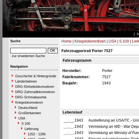
Suche
Home
|
Kriegslokomotiven
|
USA
|
S 100
|
Lief
Fahrzeugportrait Porter 7527
zur erweiterten Suche
Fahrzeugstamm
Navigation
Hersteller:
Porter
Geschichte & Hintergründe
Fabriknummer:
7527
Länderbahnen
Baujahr:
1943
DRG-Einheitslokomotiven
DRG-Zahnradlokomotiven
DRG-Schmalspurlok.
Kriegslokomotiven
Deutschland
Lebenslauf
Großbritannien
USA
__.__.1943
Auslieferung an USA/TC - Uni
S 100
__.__.1943
Vermietung an WD - War Dep
Lieferung
__.__.1943
Vermietung an Ministry of Fu
1252 - 1266