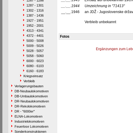
__.__.1943
Einsatz auf unbekannter Zech
1267 - 1286
1287 - 1301
__.__.1944
Umzeichnung in
"71413"
1302 - 1316
__.__.1946
an JDŽ - Jugoslovenske držav
1387 - 1436
1927 - 1951
Verbleib unbekannt
1952 - 2001
4313 - 4341
4372 - 4401
Fotos
5000 - 5008
5009 - 5026
Ergänzungen zum Leb
5028 - 5057
5058 - 5060
6000 - 6023
6080 - 6103
6160 - 6183
Kriegseinsatz
Verbleib
Verlagerungsbauten
DB-Neubaulokomotiven
DB-Umbaulokomotiven
DR-Neubaulokomotiven
DR-Rekolokomotiven
DR - "6000er"
ELNA-Lokomotiven
Industrielokomotiven
Feuerlose Lokomotiven
Sonderkonstruktionen