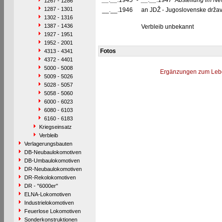
__.__.1945
-
__.__.1947
Abstellung im N
1267 - 1286
1287 - 1301
__.__.1946
an JDŽ - Jugoslovenske držav
1302 - 1316
1387 - 1436
Verbleib unbekannt
1927 - 1951
1952 - 2001
Fotos
4313 - 4341
4372 - 4401
5000 - 5008
Ergänzungen zum Leb
5009 - 5026
5028 - 5057
5058 - 5060
6000 - 6023
6080 - 6103
6160 - 6183
Kriegseinsatz
Verbleib
Verlagerungsbauten
DB-Neubaulokomotiven
DB-Umbaulokomotiven
DR-Neubaulokomotiven
DR-Rekolokomotiven
DR - "6000er"
ELNA-Lokomotiven
Industrielokomotiven
Feuerlose Lokomotiven
Sonderkonstruktionen