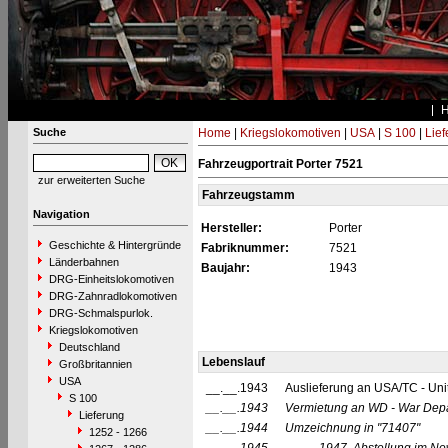
Suche
Home
|
Kriegslokomotiven
|
USA
|
S 100
|
Lief
Fahrzeugportrait Porter 7521
zur erweiterten Suche
Fahrzeugstamm
Navigation
Hersteller:
Porter
Geschichte & Hintergründe
Fabriknummer:
7521
Länderbahnen
Baujahr:
1943
DRG-Einheitslokomotiven
DRG-Zahnradlokomotiven
DRG-Schmalspurlok.
Kriegslokomotiven
Deutschland
Lebenslauf
Großbritannien
USA
__.__.1943
Auslieferung an USA/TC - Uni
S 100
__.__.1943
Vermietung an WD - War Dep
Lieferung
__.__.1944
Umzeichnung in
"71407"
1252 - 1266