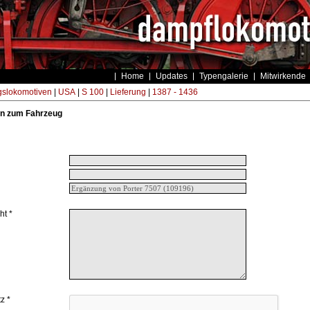
Home
Updates
Typengalerie
Mitwirkende
gslokomotiven
|
USA
|
S 100
|
Lieferung
|
1387 - 1436
n zum Fahrzeug
ht *
z *