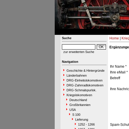
Suche
Home
|
Krie
Ergänzunge
zur erweiterten Suche
Navigation
Ihr Name *
Geschichte & Hintergründe
Ihre eMail *
Länderbahnen
Betreff
DRG-Einheitslokomotiven
DRG-Zahnradlokomotiven
Ihre Nachric
DRG-Schmalspurlok.
Kriegslokomotiven
Deutschland
Großbritannien
USA
S 100
Lieferung
1252 - 1266
Spam-Schut