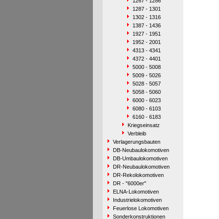
1267 - 1286
1287 - 1301
1302 - 1316
1387 - 1436
1927 - 1951
1952 - 2001
4313 - 4341
4372 - 4401
5000 - 5008
5009 - 5026
5028 - 5057
5058 - 5060
6000 - 6023
6080 - 6103
6160 - 6183
Kriegseinsatz
Verbleib
Verlagerungsbauten
DB-Neubaulokomotiven
DB-Umbaulokomotiven
DR-Neubaulokomotiven
DR-Rekolokomotiven
DR - "6000er"
ELNA-Lokomotiven
Industrielokomotiven
Feuerlose Lokomotiven
Sonderkonstruktionen