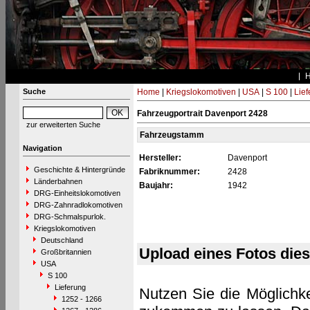
Suche
Home
|
Kriegslokomotiven
|
USA
|
S 100
|
Lief
Fahrzeugportrait Davenport 2428
zur erweiterten Suche
Fahrzeugstamm
Navigation
Hersteller:
Davenport
Geschichte & Hintergründe
Fabriknummer:
2428
Länderbahnen
Baujahr:
1942
DRG-Einheitslokomotiven
DRG-Zahnradlokomotiven
DRG-Schmalspurlok.
Kriegslokomotiven
Deutschland
Upload eines Fotos die
Großbritannien
USA
S 100
Lieferung
Nutzen Sie die Möglichke
1252 - 1266