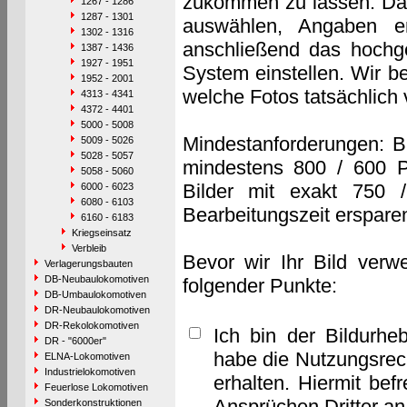
zukommen zu lassen. Das 
1267 - 1286
1287 - 1301
auswählen, Angaben e
1302 - 1316
anschließend das hochge
1387 - 1436
1927 - 1951
System einstellen. Wir b
1952 - 2001
welche Fotos tatsächlich
4313 - 4341
4372 - 4401
5000 - 5008
Mindestanforderungen: B
5009 - 5026
5028 - 5057
mindestens 800 / 600 P
5058 - 5060
Bilder mit exakt 750 
6000 - 6023
6080 - 6103
Bearbeitungszeit erspare
6160 - 6183
Kriegseinsatz
Verbleib
Bevor wir Ihr Bild verw
Verlagerungsbauten
DB-Neubaulokomotiven
folgender Punkte:
DB-Umbaulokomotiven
DR-Neubaulokomotiven
DR-Rekolokomotiven
Ich bin der Bildurhe
DR - "6000er"
habe die Nutzungsrec
ELNA-Lokomotiven
Industrielokomotiven
erhalten. Hiermit bef
Feuerlose Lokomotiven
Ansprüchen Dritter a
Sonderkonstruktionen