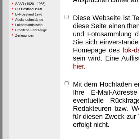
SAAR (1920 - 1935)
DB-Bestand 1968
DR-Bestand 1970
Diese Webseite ist T
Auslandsbestände
diese Seite einen them
Lokbestandslisten
Erhaltene Fahrzeuge
und Fotosammlung dar
Zerlegungen
Sie sich einverstand
Homepage des
lok-
sein wird. Eine Aufl
hier
.
Mit dem Hochladen er
Ihre E-Mail-Adres
eventuelle Rückfra
Redakteuren bzw. We
für diesen Zweck zur 
erfolgt nicht.