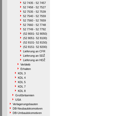
52 7435 - 52 7457
52 7458 - 52 7527
52 7535 - 52 7539
52 7540 - 52 7559
52 7560 - 52 7659
52 7660 - 52 7748
52 7749 - 52 7792
(52 8001- 52 8050)
(52 8051- 52 8100)
(52 8101- 52 8150)
(52 8151- 52 8200)
Lieferung an CFR
Lieferung an SDŽ
Lieferung an HDŽ
Verbleib
Erhalten
KDL 3
KDL 4
KDL 5
KDL 7
KDL 8
Großbritannien
USA
Verlagerungsbauten
DB-Neubaulokomotiven
DB-Umbaulokomotiven