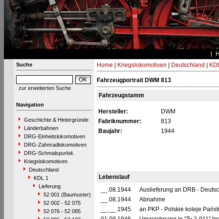
Suche
Home
|
Kriegslokomotiven
|
Deutschland
|
KDL
Fahrzeugportrait DWM 813
zur erweiterten Suche
Fahrzeugstamm
Navigation
Hersteller:
DWM
Geschichte & Hintergründe
Fabriknummer:
813
Länderbahnen
Baujahr:
1944
DRG-Einheitslokomotiven
DRG-Zahnradlokomotiven
DRG-Schmalspurlok.
Kriegslokomotiven
Deutschland
Lebenslauf
KDL 1
Lieferung
__.08.1944
Auslieferung an DRB - Deuts
52 001 (Baumuster)
__.08.1944
Abnahme
52 002 - 52 075
__.__.1945
an PKP - Polskie koleje Pańs
52 076 - 52 085