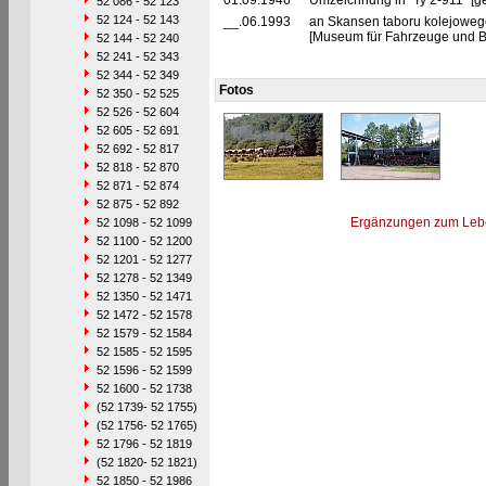
01.09.1946
Umzeichnung in "Ty 2-911" [g
52 086 - 52 123
52 124 - 52 143
__.06.1993
an Skansen taboru kolejowe
[Museum für Fahrzeuge und B
52 144 - 52 240
52 241 - 52 343
52 344 - 52 349
Fotos
52 350 - 52 525
52 526 - 52 604
52 605 - 52 691
52 692 - 52 817
52 818 - 52 870
52 871 - 52 874
52 875 - 52 892
Ergänzungen zum Leb
52 1098 - 52 1099
52 1100 - 52 1200
52 1201 - 52 1277
52 1278 - 52 1349
52 1350 - 52 1471
52 1472 - 52 1578
52 1579 - 52 1584
52 1585 - 52 1595
52 1596 - 52 1599
52 1600 - 52 1738
(52 1739- 52 1755)
(52 1756- 52 1765)
52 1796 - 52 1819
(52 1820- 52 1821)
52 1850 - 52 1986