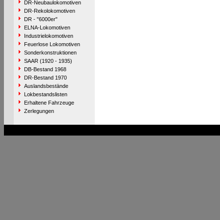
DR-Neubaulokomotiven
DR-Rekolokomotiven
DR - "6000er"
ELNA-Lokomotiven
Industrielokomotiven
Feuerlose Lokomotiven
Sonderkonstruktionen
SAAR (1920 - 1935)
DB-Bestand 1968
DR-Bestand 1970
Auslandsbestände
Lokbestandslisten
Erhaltene Fahrzeuge
Zerlegungen