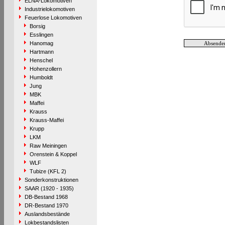
ELNA-Lokomotiven
Industrielokomotiven
Feuerlose Lokomotiven
Borsig
Esslingen
Hanomag
Hartmann
Henschel
Hohenzollern
Humboldt
Jung
MBK
Maffei
Krauss
Krauss-Maffei
Krupp
LKM
Raw Meiningen
Orenstein & Koppel
WLF
Tubize (KFL 2)
Sonderkonstruktionen
SAAR (1920 - 1935)
DB-Bestand 1968
DR-Bestand 1970
Auslandsbestände
Lokbestandslisten