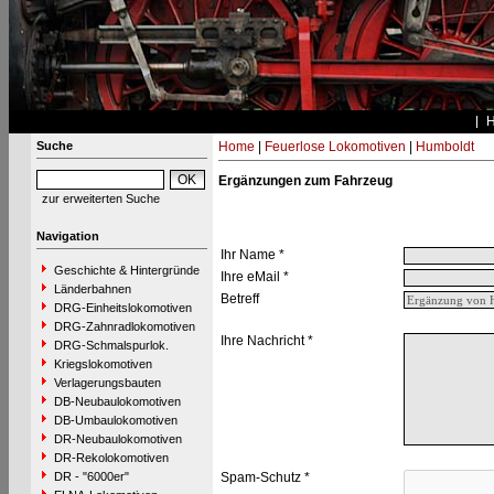
Suche
Home
|
Feuerlose Lokomotiven
|
Humboldt
Ergänzungen zum Fahrzeug
zur erweiterten Suche
Navigation
Ihr Name *
Geschichte & Hintergründe
Ihre eMail *
Länderbahnen
Betreff
DRG-Einheitslokomotiven
DRG-Zahnradlokomotiven
Ihre Nachricht *
DRG-Schmalspurlok.
Kriegslokomotiven
Verlagerungsbauten
DB-Neubaulokomotiven
DB-Umbaulokomotiven
DR-Neubaulokomotiven
DR-Rekolokomotiven
DR - "6000er"
Spam-Schutz *