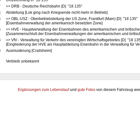
5
Umzeichnung in "18 135"
7
=> DRB - Deutsche Reichsbahn [D] "18 135"
x
Abstellung [Lok ging nach Kriegsende nicht mehr in Betrieb]
5
=> OBL-USZ - Oberbetriebsleitung der US Zone, Frankfurt (Main) [D] "18 135"
[Eisenbahnverwaltung der amerikanisch besetzten Zone]
6
=> HVE - Hauptverwaltung der Eisenbahnen des amerikanischen und britische
[Zusammenschluß der Eisenbahnverwaltungen der amerikanischen und britis
8
=> VfV - Verwaltung für Verkehr des vereinigten Wirtschaftsgebietes [D] "18 13
[Eingliederung der HVE als Hauptabteilung Eisenbahn in die Verwaltung für Ve
8
Ausmusterung [Crailsheim]
Verbleib unbekannt
Ergänzungen zum Lebenslauf
und
gute Fotos
von diesem Fahrzeug wer