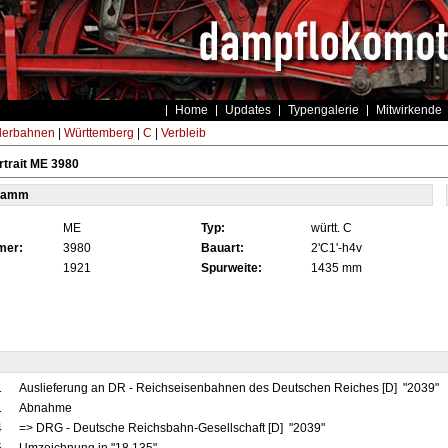
Home
Updates
Typengalerie
Mitwirkende
derbahnen
|
Württemberg
|
C
|
Verbleib
trait ME 3980
tamm
ME
Typ:
württ. C
mer:
3980
Bauart:
2'C1'-h4v
1921
Spurweite:
1435 mm
1
Auslieferung an DR - Reichseisenbahnen des Deutschen Reiches [D] "2039"
1
Abnahme
4
=> DRG - Deutsche Reichsbahn-Gesellschaft [D] "2039"