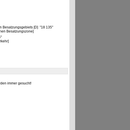
n Besatzungsgebiets [D] "18 135"
chen Besatzungszone]
5"
rkehr]
den immer gesucht!