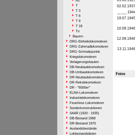
03.06.192
Hz
T
02.02.193
T 3
__.__.194
T 6
19.07.194
T 9
T 18
10.09.194
Tn
Bayern
12.09.194
DRG-Einheitslokomotiven
DRG-Zahnradlokomotiven
13.11.194
DRG-Schmalspurlok.
Kriegslokomotiven
Verlagerungsbauten
DB-Neubaulokomotiven
DB-Umbaulokomotiven
Fotos
DR-Neubaulokomotiven
DR-Rekolokomotiven
DR - "6000er"
ELNA-Lokomotiven
Industrielokomotiven
Feuerlose Lokomotiven
Sonderkonstruktionen
SAAR (1920 - 1935)
DB-Bestand 1968
DR-Bestand 1970
Auslandsbestände
Lokbestandslisten