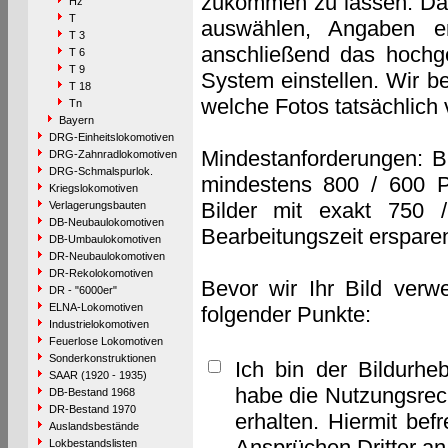
zukommen zu lassen. Das 
Hz
T
auswählen, Angaben e
T 3
anschließend das hochge
T 6
T 9
System einstellen. Wir b
T 18
welche Fotos tatsächlich
Tn
Bayern
DRG-Einheitslokomotiven
Mindestanforderungen: B
DRG-Zahnradlokomotiven
DRG-Schmalspurlok.
mindestens 800 / 600 P
Kriegslokomotiven
Bilder mit exakt 750 
Verlagerungsbauten
DB-Neubaulokomotiven
Bearbeitungszeit erspare
DB-Umbaulokomotiven
DR-Neubaulokomotiven
DR-Rekolokomotiven
Bevor wir Ihr Bild verw
DR - "6000er"
ELNA-Lokomotiven
folgender Punkte:
Industrielokomotiven
Feuerlose Lokomotiven
Sonderkonstruktionen
Ich bin der Bildurhe
SAAR (1920 - 1935)
habe die Nutzungsrec
DB-Bestand 1968
DR-Bestand 1970
erhalten. Hiermit bef
Auslandsbestände
Ansprüchen Dritter a
Lokbestandslisten