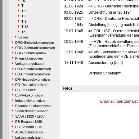
01.04.1920
=> DR - Reichseisenbahnen d
Hz
T
31.08.1924
=> DRG - Deutsche Reichsbah
T 3
03.06.1925
Umzeichnung in "18 119"
T 6
02.02.1937
=> DRB - Deutsche Reichsbah
T 9
__.__.194x
Abstellung [Lok ging nach Kri
T 18
19.07.1945
=> OBL-USZ - Oberbetriebslei
Tn
[Eisenbahnverwaltung der ame
Bayern
10.09.1946
=> HVE - Hauptverwaltung de
DRG-Einheitslokomotiven
[Zusammenschluß der Eisenba
DRG-Zahnradlokomotiven
12.09.1948
=> VfV - Verwaltung für Verke
DRG-Schmalspurlok.
[Eingliederung der HVE als Ha
Kriegslokomotiven
13.11.1948
Ausmusterung [Ulm]
Verlagerungsbauten
DB-Neubaulokomotiven
Verbleib unbekannt
DB-Umbaulokomotiven
DR-Neubaulokomotiven
DR-Rekolokomotiven
Fotos
DR - "6000er"
ELNA-Lokomotiven
Industrielokomotiven
Ergänzungen zum Leb
Feuerlose Lokomotiven
Sonderkonstruktionen
SAAR (1920 - 1935)
DB-Bestand 1968
DR-Bestand 1970
Auslandsbestände
Lokbestandslisten