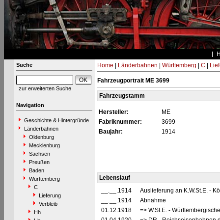
Suche
Home
|
Länderbahnen
|
Württemberg
|
C
|
Lie
Fahrzeugportrait ME 3699
zur erweiterten Suche
Fahrzeugstamm
Navigation
Hersteller:
ME
Geschichte & Hintergründe
Fabriknummer:
3699
Länderbahnen
Baujahr:
1914
Oldenburg
Mecklenburg
Sachsen
Preußen
Baden
Lebenslauf
Württemberg
C
__.__.1914
Auslieferung an K.W.St.E. - 
Lieferung
__.__.1914
Abnahme
Verbleib
01.12.1918
=> W.St.E. - Württembergisch
Hh