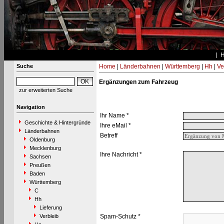
Suche
Home
|
Länderbahnen
|
Württemberg
|
Hh
|
Ve
Ergänzungen zum Fahrzeug
zur erweiterten Suche
Navigation
Ihr Name *
Geschichte & Hintergründe
Ihre eMail *
Länderbahnen
Betreff
Oldenburg
Mecklenburg
Ihre Nachricht *
Sachsen
Preußen
Baden
Württemberg
C
Hh
Lieferung
Verbleib
Spam-Schutz *