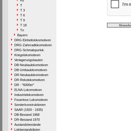
Hz
T
T 3
T 6
T 9
T 18
Tn
Bayern
DRG-Einheitslokomotiven
DRG-Zahnradlokomotiven
DRG-Schmalspurlok.
Kriegslokomotiven
Verlagerungsbauten
DB-Neubaulokomotiven
DB-Umbaulokomotiven
DR-Neubaulokomotiven
DR-Rekolokomotiven
DR - "6000er"
ELNA-Lokomotiven
Industrielokomotiven
Feuerlose Lokomotiven
Sonderkonstruktionen
SAAR (1920 - 1935)
DB-Bestand 1968
DR-Bestand 1970
Auslandsbestände
Lokbestandslisten