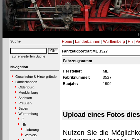
Suche
Home
|
Länderbahnen
|
Württemberg
|
Hh
|
Ve
Fahrzeugportrait ME 3527
zur erweiterten Suche
Fahrzeugstamm
Navigation
Hersteller:
ME
Geschichte & Hintergründe
Fabriknummer:
3527
Länderbahnen
Baujahr:
1909
Oldenburg
Mecklenburg
Sachsen
Preußen
Baden
Upload eines Fotos die
Württemberg
C
Hh
Lieferung
Nutzen Sie die Möglichke
Verbleib