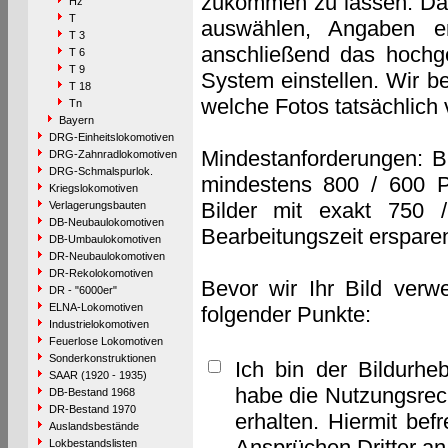
zukommen zu lassen. Das 
Hz
T
auswählen, Angaben e
T 3
anschließend das hochge
T 6
T 9
System einstellen. Wir b
T 18
welche Fotos tatsächlich
Tn
Bayern
DRG-Einheitslokomotiven
Mindestanforderungen: B
DRG-Zahnradlokomotiven
DRG-Schmalspurlok.
mindestens 800 / 600 P
Kriegslokomotiven
Bilder mit exakt 750 
Verlagerungsbauten
DB-Neubaulokomotiven
Bearbeitungszeit erspare
DB-Umbaulokomotiven
DR-Neubaulokomotiven
DR-Rekolokomotiven
Bevor wir Ihr Bild verw
DR - "6000er"
ELNA-Lokomotiven
folgender Punkte:
Industrielokomotiven
Feuerlose Lokomotiven
Sonderkonstruktionen
Ich bin der Bildurhe
SAAR (1920 - 1935)
habe die Nutzungsrec
DB-Bestand 1968
DR-Bestand 1970
erhalten. Hiermit bef
Auslandsbestände
Ansprüchen Dritter a
Lokbestandslisten