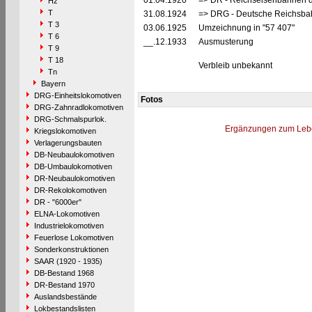
01.04.1920
=> DR - Reichseisenbahnen d
Hz
T
31.08.1924
=> DRG - Deutsche Reichsbah
T 3
03.06.1925
Umzeichnung in "57 407"
T 6
__.12.1933
Ausmusterung
T 9
T 18
Verbleib unbekannt
Tn
Bayern
DRG-Einheitslokomotiven
Fotos
DRG-Zahnradlokomotiven
DRG-Schmalspurlok.
Ergänzungen zum Leb
Kriegslokomotiven
Verlagerungsbauten
DB-Neubaulokomotiven
DB-Umbaulokomotiven
DR-Neubaulokomotiven
DR-Rekolokomotiven
DR - "6000er"
ELNA-Lokomotiven
Industrielokomotiven
Feuerlose Lokomotiven
Sonderkonstruktionen
SAAR (1920 - 1935)
DB-Bestand 1968
DR-Bestand 1970
Auslandsbestände
Lokbestandslisten