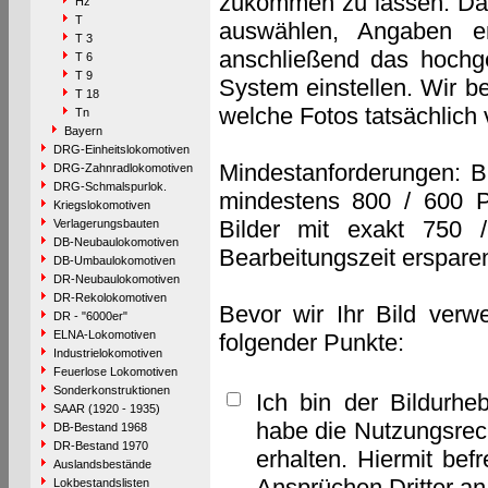
zukommen zu lassen. Das 
Hz
T
auswählen, Angaben e
T 3
anschließend das hochge
T 6
T 9
System einstellen. Wir b
T 18
welche Fotos tatsächlich
Tn
Bayern
DRG-Einheitslokomotiven
Mindestanforderungen: B
DRG-Zahnradlokomotiven
DRG-Schmalspurlok.
mindestens 800 / 600 P
Kriegslokomotiven
Bilder mit exakt 750 
Verlagerungsbauten
DB-Neubaulokomotiven
Bearbeitungszeit erspare
DB-Umbaulokomotiven
DR-Neubaulokomotiven
DR-Rekolokomotiven
Bevor wir Ihr Bild verw
DR - "6000er"
ELNA-Lokomotiven
folgender Punkte:
Industrielokomotiven
Feuerlose Lokomotiven
Sonderkonstruktionen
Ich bin der Bildurhe
SAAR (1920 - 1935)
habe die Nutzungsrec
DB-Bestand 1968
DR-Bestand 1970
erhalten. Hiermit bef
Auslandsbestände
Ansprüchen Dritter a
Lokbestandslisten