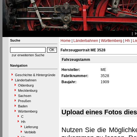
Suche
Home
|
Länderbahnen
|
Württemberg
|
Hh
|
Li
Fahrzeugportrait ME 3528
zur erweiterten Suche
Fahrzeugstamm
Navigation
Hersteller:
ME
Geschichte & Hintergründe
Fabriknummer:
3528
Länderbahnen
Baujahr:
1909
Oldenburg
Mecklenburg
Sachsen
Preußen
Baden
Upload eines Fotos die
Württemberg
C
Hh
Lieferung
Nutzen Sie die Möglichke
Verbleib