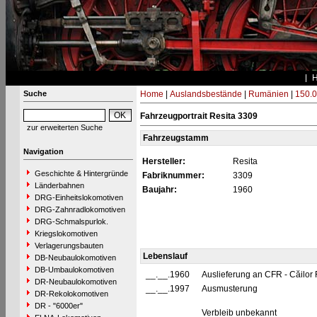
Suche
Home
|
Auslandsbestände
|
Rumänien
|
150.0
Fahrzeugportrait Resita 3309
zur erweiterten Suche
Fahrzeugstamm
Navigation
Hersteller:
Resita
Geschichte & Hintergründe
Fabriknummer:
3309
Länderbahnen
Baujahr:
1960
DRG-Einheitslokomotiven
DRG-Zahnradlokomotiven
DRG-Schmalspurlok.
Kriegslokomotiven
Verlagerungsbauten
Lebenslauf
DB-Neubaulokomotiven
DB-Umbaulokomotiven
__.__.1960
Auslieferung an CFR - Căilo
DR-Neubaulokomotiven
__.__.1997
Ausmusterung
DR-Rekolokomotiven
DR - "6000er"
Verbleib unbekannt