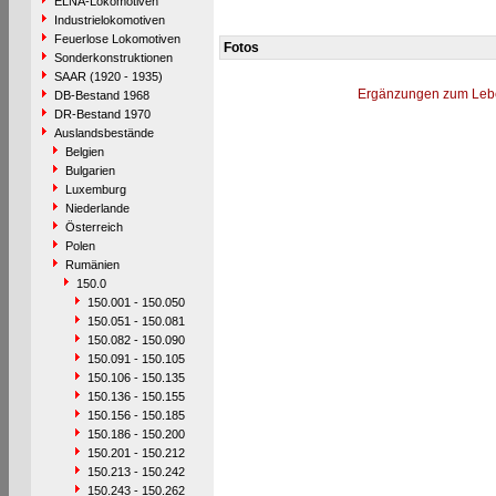
ELNA-Lokomotiven
Industrielokomotiven
Feuerlose Lokomotiven
Fotos
Sonderkonstruktionen
SAAR (1920 - 1935)
Ergänzungen zum Leb
DB-Bestand 1968
DR-Bestand 1970
Auslandsbestände
Belgien
Bulgarien
Luxemburg
Niederlande
Österreich
Polen
Rumänien
150.0
150.001 - 150.050
150.051 - 150.081
150.082 - 150.090
150.091 - 150.105
150.106 - 150.135
150.136 - 150.155
150.156 - 150.185
150.186 - 150.200
150.201 - 150.212
150.213 - 150.242
150.243 - 150.262