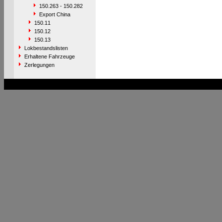
150.263 - 150.282
Export China
150.11
150.12
150.13
Lokbestandslisten
Erhaltene Fahrzeuge
Zerlegungen