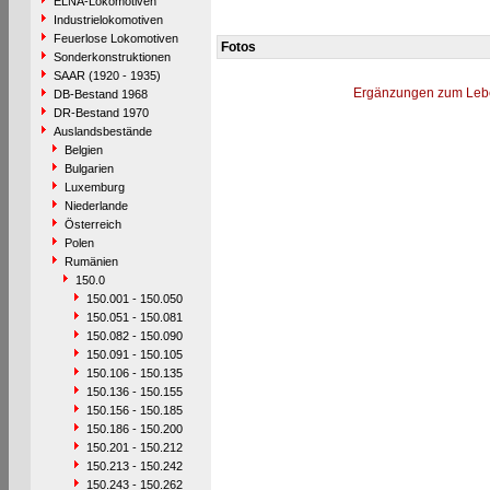
ELNA-Lokomotiven
Industrielokomotiven
Feuerlose Lokomotiven
Fotos
Sonderkonstruktionen
SAAR (1920 - 1935)
Ergänzungen zum Leb
DB-Bestand 1968
DR-Bestand 1970
Auslandsbestände
Belgien
Bulgarien
Luxemburg
Niederlande
Österreich
Polen
Rumänien
150.0
150.001 - 150.050
150.051 - 150.081
150.082 - 150.090
150.091 - 150.105
150.106 - 150.135
150.136 - 150.155
150.156 - 150.185
150.186 - 150.200
150.201 - 150.212
150.213 - 150.242
150.243 - 150.262