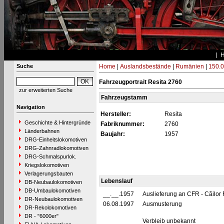
Suche
Home
|
Auslandsbestände
|
Rumänien
|
150.0
Fahrzeugportrait Resita 2760
zur erweiterten Suche
Fahrzeugstamm
Navigation
Hersteller:
Resita
Geschichte & Hintergründe
Fabriknummer:
2760
Länderbahnen
Baujahr:
1957
DRG-Einheitslokomotiven
DRG-Zahnradlokomotiven
DRG-Schmalspurlok.
Kriegslokomotiven
Verlagerungsbauten
Lebenslauf
DB-Neubaulokomotiven
DB-Umbaulokomotiven
__.__.1957
Auslieferung an CFR - Căilo
DR-Neubaulokomotiven
06.08.1997
Ausmusterung
DR-Rekolokomotiven
DR - "6000er"
Verbleib unbekannt