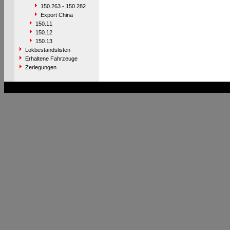
150.263 - 150.282
Export China
150.11
150.12
150.13
Lokbestandslisten
Erhaltene Fahrzeuge
Zerlegungen