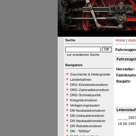
Suche
Home
|
Ausl
Fahrzeugpor
zur erweiterten Suche
Fahrzeugs
Navigation
Hersteller:
Geschichte & Hintergründe
Fabriknum
Länderbahnen
Baujahr:
DRG-Einheitslokomotiven
DRG-Zahnradlokomotiven
DRG-Schmalspurlok.
Kriegslokomotiven
Verlagerungsbauten
Lebenslauf
DB-Neubaulokomotiven
DB-Umbaulokomotiven
__.__.195
DR-Neubaulokomotiven
18.06.199
DR-Rekolokomotiven
DR - "6000er"