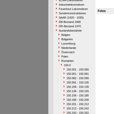
ELNA-Lokomotiven
Industrielokomotiven
Feuerlose Lokomotiven
Fotos
Sonderkonstruktionen
SAAR (1920 - 1935)
DB-Bestand 1968
DR-Bestand 1970
Auslandsbestände
Belgien
Bulgarien
Luxemburg
Niederlande
Österreich
Polen
Rumänien
150.0
150.001 - 150.050
150.051 - 150.081
150.082 - 150.090
150.091 - 150.105
150.106 - 150.135
150.136 - 150.155
150.156 - 150.185
150.186 - 150.200
150.201 - 150.212
150.213 - 150.242
150.243 - 150.262