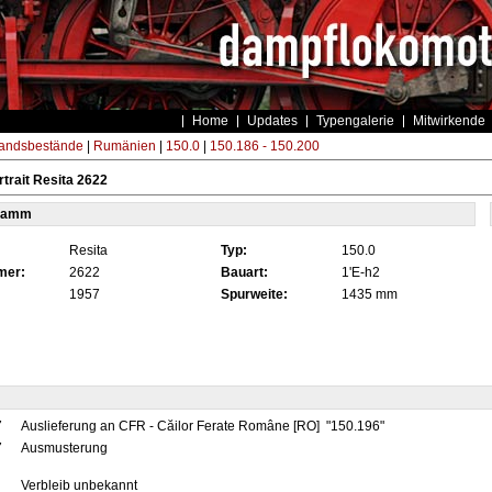
Home
Updates
Typengalerie
Mitwirkende
andsbestände
|
Rumänien
|
150.0
|
150.186 - 150.200
trait Resita 2622
tamm
Resita
Typ:
150.0
mer:
2622
Bauart:
1'E-h2
1957
Spurweite:
1435 mm
7
Auslieferung an CFR - Căilor Ferate Române [RO] "150.196"
7
Ausmusterung
Verbleib unbekannt