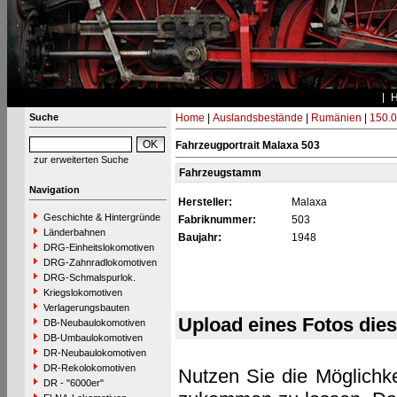
Suche
Home
|
Auslandsbestände
|
Rumänien
|
150.0
Fahrzeugportrait Malaxa 503
zur erweiterten Suche
Fahrzeugstamm
Navigation
Hersteller:
Malaxa
Geschichte & Hintergründe
Fabriknummer:
503
Länderbahnen
Baujahr:
1948
DRG-Einheitslokomotiven
DRG-Zahnradlokomotiven
DRG-Schmalspurlok.
Kriegslokomotiven
Verlagerungsbauten
Upload eines Fotos die
DB-Neubaulokomotiven
DB-Umbaulokomotiven
DR-Neubaulokomotiven
DR-Rekolokomotiven
Nutzen Sie die Möglichke
DR - "6000er"