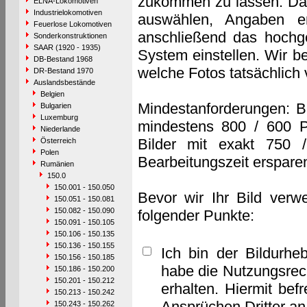
zukommen zu lassen. Das 
ELNA-Lokomotiven
Industrielokomotiven
auswählen, Angaben e
Feuerlose Lokomotiven
anschließend das hochge
Sonderkonstruktionen
SAAR (1920 - 1935)
System einstellen. Wir b
DB-Bestand 1968
welche Fotos tatsächlich
DR-Bestand 1970
Auslandsbestände
Belgien
Mindestanforderungen: B
Bulgarien
Luxemburg
mindestens 800 / 600 P
Niederlande
Bilder mit exakt 750 
Österreich
Polen
Bearbeitungszeit erspare
Rumänien
150.0
150.001 - 150.050
Bevor wir Ihr Bild verw
150.051 - 150.081
150.082 - 150.090
folgender Punkte:
150.091 - 150.105
150.106 - 150.135
150.136 - 150.155
Ich bin der Bildurhe
150.156 - 150.185
habe die Nutzungsrec
150.186 - 150.200
150.201 - 150.212
erhalten. Hiermit bef
150.213 - 150.242
Ansprüchen Dritter a
150.243 - 150.262