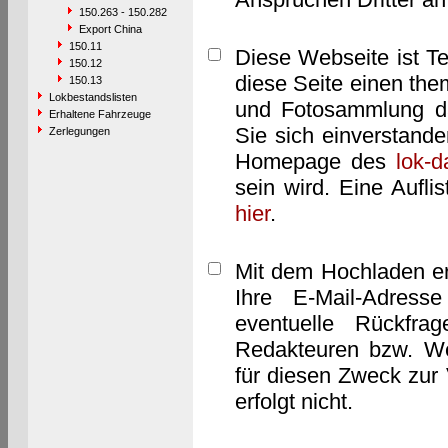
150.263 - 150.282
Export China
150.11
Diese Webseite ist T
150.12
diese Seite einen them
150.13
Lokbestandslisten
und Fotosammlung dar
Erhaltene Fahrzeuge
Sie sich einverstand
Zerlegungen
Homepage des
lok-
sein wird. Eine Aufl
hier
.
Mit dem Hochladen er
Ihre E-Mail-Adres
eventuelle Rückfra
Redakteuren bzw. We
für diesen Zweck zur 
erfolgt nicht.