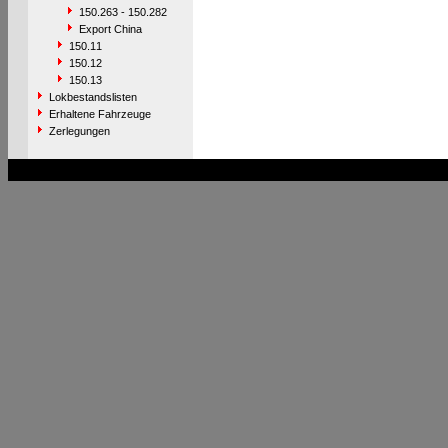
150.263 - 150.282
Export China
150.11
150.12
150.13
Lokbestandslisten
Erhaltene Fahrzeuge
Zerlegungen