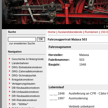
Suche
Home
|
Auslandsbestände
|
Rumänien
|
150.0
Fahrzeugportrait Malaxa 503
zur erweiterten Suche
Fahrzeugstamm
Navigation
Hersteller:
Malaxa
Geschichte & Hintergründe
Fabriknummer:
503
Länderbahnen
Baujahr:
1948
DRG-Einheitslokomotiven
DRG-Zahnradlokomotiven
DRG-Schmalspurlok.
Kriegslokomotiven
Verlagerungsbauten
Lebenslauf
DB-Neubaulokomotiven
DB-Umbaulokomotiven
__.__.1948
Auslieferung an CFR - Căilo
DR-Neubaulokomotiven
__.__.1997
Ausmusterung
DR-Rekolokomotiven
DR - "6000er"
Verbleib unbekannt