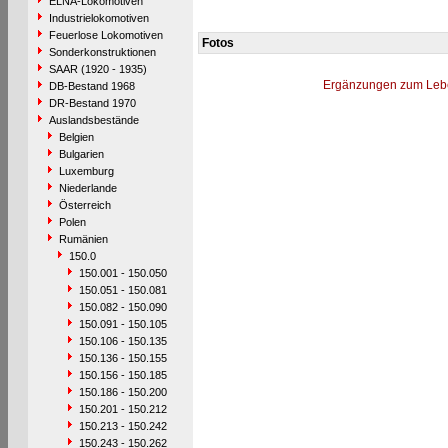
ELNA-Lokomotiven
Industrielokomotiven
Feuerlose Lokomotiven
Fotos
Sonderkonstruktionen
SAAR (1920 - 1935)
Ergänzungen zum Leb
DB-Bestand 1968
DR-Bestand 1970
Auslandsbestände
Belgien
Bulgarien
Luxemburg
Niederlande
Österreich
Polen
Rumänien
150.0
150.001 - 150.050
150.051 - 150.081
150.082 - 150.090
150.091 - 150.105
150.106 - 150.135
150.136 - 150.155
150.156 - 150.185
150.186 - 150.200
150.201 - 150.212
150.213 - 150.242
150.243 - 150.262