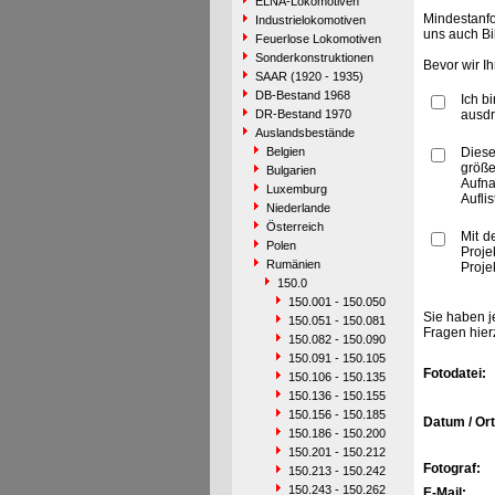
ELNA-Lokomotiven
Mindestanfo
Industrielokomotiven
uns auch Bi
Feuerlose Lokomotiven
Sonderkonstruktionen
Bevor wir I
SAAR (1920 - 1935)
DB-Bestand 1968
Ich b
DR-Bestand 1970
ausdr
Auslandsbestände
Belgien
Diese
größe
Bulgarien
Aufn
Luxemburg
Aufli
Niederlande
Österreich
Mit d
Polen
Proje
Rumänien
Proje
150.0
150.001 - 150.050
Sie haben j
150.051 - 150.081
Fragen hier
150.082 - 150.090
150.091 - 150.105
Fotodatei:
150.106 - 150.135
150.136 - 150.155
150.156 - 150.185
Datum / Ort
150.186 - 150.200
150.201 - 150.212
Fotograf:
150.213 - 150.242
150.243 - 150.262
E-Mail: