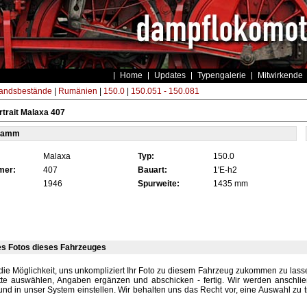
Home
Updates
Typengalerie
Mitwirkende
andsbestände
|
Rumänien
|
150.0
|
150.051 - 150.081
trait Malaxa 407
tamm
Malaxa
Typ:
150.0
mer:
407
Bauart:
1'E-h2
1946
Spurweite:
1435 mm
es Fotos dieses Fahrzeuges
die Möglichkeit, uns unkompliziert Ihr Foto zu diesem Fahrzeug zukommen zu lassen
tte auswählen, Angaben ergänzen und abschicken - fertig. Wir werden anschli
und in unser System einstellen. Wir behalten uns das Recht vor, eine Auswahl zu t