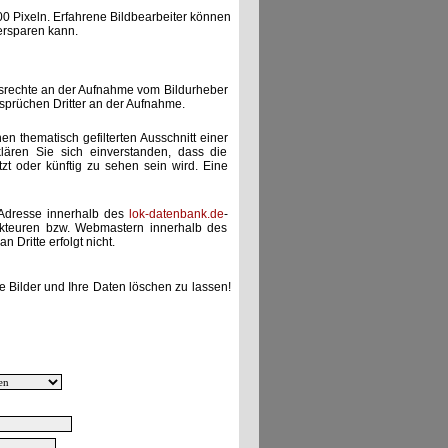
00 Pixeln. Erfahrene Bildbearbeiter können
ersparen kann.
gsrechte an der Aufnahme vom Bildurheber
nsprüchen Dritter an der Aufnahme.
nen thematisch gefilterten Ausschnitt einer
lären Sie sich einverstanden, dass die
etzt oder künftig zu sehen sein wird. Eine
-Adresse innerhalb des
lok-datenbank.de
-
akteuren bzw. Webmastern innerhalb des
 Dritte erfolgt nicht.
e Bilder und Ihre Daten löschen zu lassen!