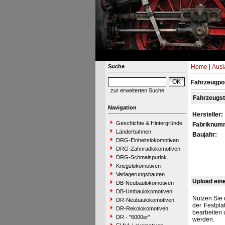
Suche
Home
|
Ausl
Fahrzeugpor
zur erweiterten Suche
Fahrzeugs
Navigation
Hersteller:
Geschichte & Hintergründe
Fabriknum
Länderbahnen
Baujahr:
DRG-Einheitslokomotiven
DRG-Zahnradlokomotiven
DRG-Schmalspurlok.
Kriegslokomotiven
Verlagerungsbauten
Upload ein
DB-Neubaulokomotiven
DB-Umbaulokomotiven
Nutzen Sie 
DR-Neubaulokomotiven
der Festpla
DR-Rekolokomotiven
bearbeiten 
DR - "6000er"
werden.