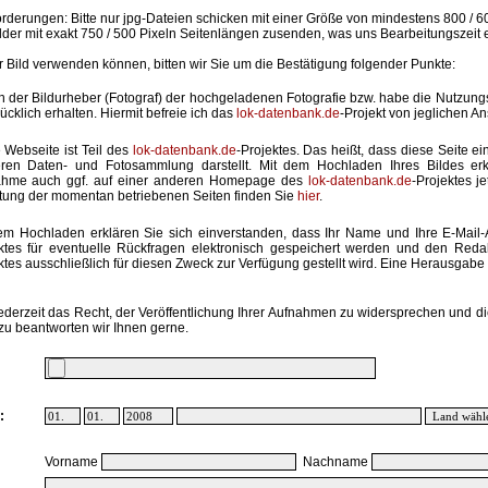
rderungen: Bitte nur jpg-Dateien schicken mit einer Größe von mindestens 800 / 6
lder mit exakt 750 / 500 Pixeln Seitenlängen zusenden, was uns Bearbeitungszeit 
hr Bild verwenden können, bitten wir Sie um die Bestätigung folgender Punkte:
in der Bildurheber (Fotograf) der hochgeladenen Fotografie bzw. habe die Nutzun
ücklich erhalten. Hiermit befreie ich das
lok-datenbank.de
-Projekt von jeglichen A
 Webseite ist Teil des
lok-datenbank.de
-Projektes. Das heißt, dass diese Seite ei
ren Daten- und Fotosammlung darstellt. Mit dem Hochladen Ihres Bildes erk
ahme auch ggf. auf einer anderen Homepage des
lok-datenbank.de
-Projektes j
stung der momentan betriebenen Seiten finden Sie
hier
.
em Hochladen erklären Sie sich einverstanden, dass Ihr Name und Ihre E-Mail
ktes für eventuelle Rückfragen elektronisch gespeichert werden und den Red
ktes ausschließlich für diesen Zweck zur Verfügung gestellt wird. Eine Herausgabe an
ederzeit das Recht, der Veröffentlichung Ihrer Aufnahmen zu widersprechen und di
zu beantworten wir Ihnen gerne.
:
Vorname
Nachname