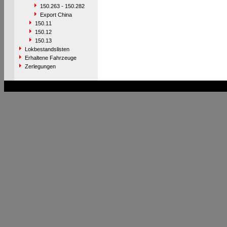
150.263 - 150.282
Export China
150.11
150.12
150.13
Lokbestandslisten
Erhaltene Fahrzeuge
Zerlegungen