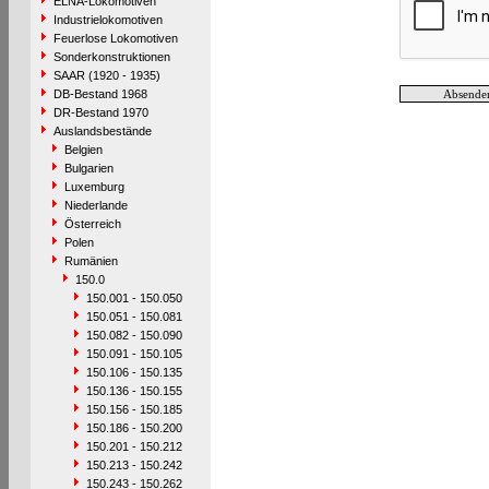
ELNA-Lokomotiven
Industrielokomotiven
Feuerlose Lokomotiven
Sonderkonstruktionen
SAAR (1920 - 1935)
DB-Bestand 1968
DR-Bestand 1970
Auslandsbestände
Belgien
Bulgarien
Luxemburg
Niederlande
Österreich
Polen
Rumänien
150.0
150.001 - 150.050
150.051 - 150.081
150.082 - 150.090
150.091 - 150.105
150.106 - 150.135
150.136 - 150.155
150.156 - 150.185
150.186 - 150.200
150.201 - 150.212
150.213 - 150.242
150.243 - 150.262