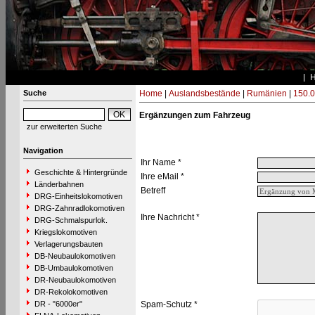
Suche
Home
|
Auslandsbestände
|
Rumänien
|
150.0
Ergänzungen zum Fahrzeug
zur erweiterten Suche
Navigation
Ihr Name *
Geschichte & Hintergründe
Ihre eMail *
Länderbahnen
Betreff
DRG-Einheitslokomotiven
DRG-Zahnradlokomotiven
Ihre Nachricht *
DRG-Schmalspurlok.
Kriegslokomotiven
Verlagerungsbauten
DB-Neubaulokomotiven
DB-Umbaulokomotiven
DR-Neubaulokomotiven
DR-Rekolokomotiven
DR - "6000er"
Spam-Schutz *