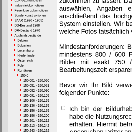
zukommen zu lassen. Das 
ELNA-Lokomotiven
Industrielokomotiven
auswählen, Angaben e
Feuerlose Lokomotiven
anschließend das hochge
Sonderkonstruktionen
SAAR (1920 - 1935)
System einstellen. Wir b
DB-Bestand 1968
welche Fotos tatsächlich
DR-Bestand 1970
Auslandsbestände
Belgien
Mindestanforderungen: B
Bulgarien
Luxemburg
mindestens 800 / 600 P
Niederlande
Bilder mit exakt 750 
Österreich
Polen
Bearbeitungszeit erspare
Rumänien
150.0
150.001 - 150.050
Bevor wir Ihr Bild verw
150.051 - 150.081
150.082 - 150.090
folgender Punkte:
150.091 - 150.105
150.106 - 150.135
150.136 - 150.155
Ich bin der Bildurhe
150.156 - 150.185
habe die Nutzungsrec
150.186 - 150.200
150.201 - 150.212
erhalten. Hiermit bef
150.213 - 150.242
Ansprüchen Dritter a
150.243 - 150.262