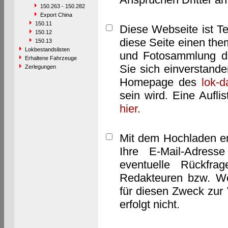
150.263 - 150.282
Export China
150.11
Diese Webseite ist T
150.12
diese Seite einen them
150.13
Lokbestandslisten
und Fotosammlung dar
Erhaltene Fahrzeuge
Sie sich einverstand
Zerlegungen
Homepage des
lok-
sein wird. Eine Aufl
hier
.
Mit dem Hochladen er
Ihre E-Mail-Adres
eventuelle Rückfra
Redakteuren bzw. We
für diesen Zweck zur 
erfolgt nicht.