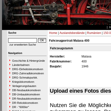
Suche
Home
|
Auslandsbestände
|
Rumänien
|
150.0
Fahrzeugportrait Malaxa 400
zur erweiterten Suche
Fahrzeugstamm
Navigation
Hersteller:
Malaxa
Geschichte & Hintergründe
Fabriknummer:
400
Länderbahnen
Baujahr:
1946
DRG-Einheitslokomotiven
DRG-Zahnradlokomotiven
DRG-Schmalspurlok.
Kriegslokomotiven
Verlagerungsbauten
Upload eines Fotos die
DB-Neubaulokomotiven
DB-Umbaulokomotiven
DR-Neubaulokomotiven
DR-Rekolokomotiven
Nutzen Sie die Möglichke
DR - "6000er"