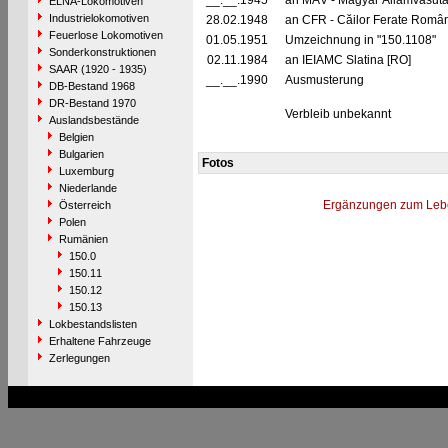
__.__.1945
an MÁV - Magyar Államvasuta
ELNA-Lokomotiven
Industrielokomotiven
28.02.1948
an CFR - Căilor Ferate Româ
Feuerlose Lokomotiven
01.05.1951
Umzeichnung in "150.1108"
Sonderkonstruktionen
02.11.1984
an IEIAMC Slatina [RO]
SAAR (1920 - 1935)
__.__.1990
Ausmusterung
DB-Bestand 1968
DR-Bestand 1970
Verbleib unbekannt
Auslandsbestände
Belgien
Bulgarien
Fotos
Luxemburg
Niederlande
Ergänzungen zum Leb
Österreich
Polen
Rumänien
150.0
150.11
150.12
150.13
Lokbestandslisten
Erhaltene Fahrzeuge
Zerlegungen