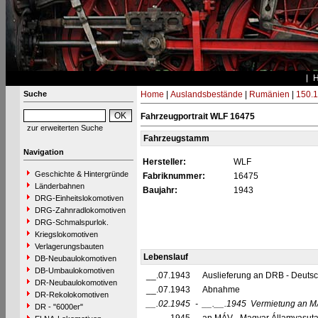
Suche
Home
|
Auslandsbestände
|
Rumänien
|
150.1
Fahrzeugportrait WLF 16475
zur erweiterten Suche
Fahrzeugstamm
Navigation
Hersteller:
WLF
Geschichte & Hintergründe
Fabriknummer:
16475
Länderbahnen
Baujahr:
1943
DRG-Einheitslokomotiven
DRG-Zahnradlokomotiven
DRG-Schmalspurlok.
Kriegslokomotiven
Verlagerungsbauten
Lebenslauf
DB-Neubaulokomotiven
DB-Umbaulokomotiven
__.07.1943
Auslieferung an DRB - Deuts
DR-Neubaulokomotiven
__.07.1943
Abnahme
DR-Rekolokomotiven
__.02.1945
-
__.__.1945
Vermietung an M
DR - "6000er"