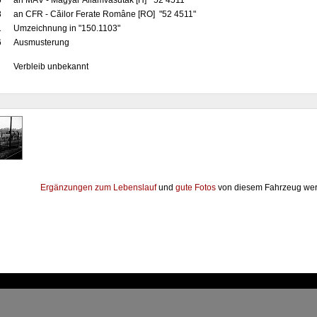
5
an MÁV - Magyar Államvasutak [H] "52 4511"
8
an CFR - Căilor Ferate Române [RO] "52 4511"
1
Umzeichnung in "150.1103"
6
Ausmusterung
Verbleib unbekannt
Ergänzungen zum Lebenslauf
und
gute Fotos
von diesem Fahrzeug wer