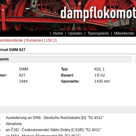
Home
Updates
Typengalerie
Mitwirkende
andsbestände
|
Rumänien
|
150.11
rtrait DWM 827
tamm
DWM
Typ:
KDL 1
mer:
827
Bauart:
1'E-h2
1944
Spurweite:
1435 mm
4
Auslieferung an DRB - Deutsche Reichsbahn [D] "52 4511"
4
Abnahme
5
an ČSD - Československé Státni Dráhy [CSSR] "52 4511"