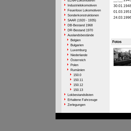
__.__.194
ELNA-Lokomotiven
Industrielokomotiven
30.01.194
Feuerlose Lokomotiven
01.03.195
Sonderkonstruktionen
24.03.199
SAAR (1920 - 1935)
DB-Bestand 1968
DR-Bestand 1970
Auslandsbestände
Belgien
Fotos
Bulgarien
Luxemburg
Niederlande
Österreich
Polen
Rumänien
150.0
150.11
150.12
150.13
Lokbestandslisten
Erhaltene Fahrzeuge
Zerlegungen