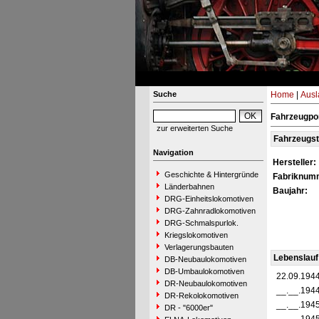
Suche
Home
|
Ausl
Fahrzeugpo
zur erweiterten Suche
Fahrzeugs
Navigation
Hersteller:
Geschichte & Hintergründe
Fabriknum
Länderbahnen
Baujahr:
DRG-Einheitslokomotiven
DRG-Zahnradlokomotiven
DRG-Schmalspurlok.
Kriegslokomotiven
Verlagerungsbauten
Lebenslauf
DB-Neubaulokomotiven
DB-Umbaulokomotiven
22.09.194
DR-Neubaulokomotiven
__.__.194
DR-Rekolokomotiven
__.__.194
DR - "6000er"