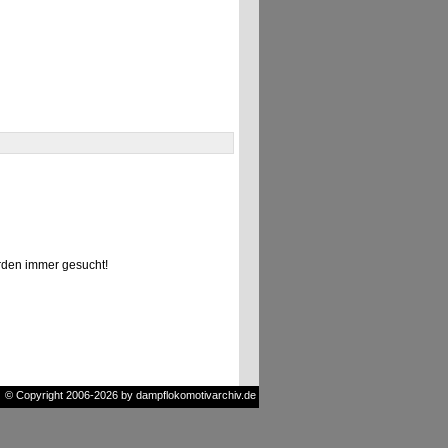
den immer gesucht!
© Copyright 2006-2026 by dampflokomotivarchiv.de