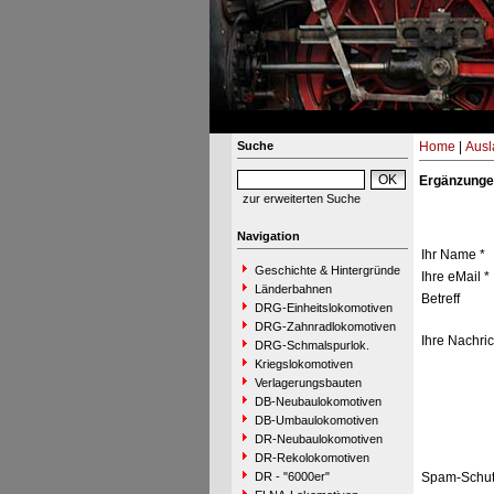
Suche
Home
|
Ausl
Ergänzunge
zur erweiterten Suche
Navigation
Ihr Name *
Geschichte & Hintergründe
Ihre eMail *
Länderbahnen
Betreff
DRG-Einheitslokomotiven
DRG-Zahnradlokomotiven
Ihre Nachric
DRG-Schmalspurlok.
Kriegslokomotiven
Verlagerungsbauten
DB-Neubaulokomotiven
DB-Umbaulokomotiven
DR-Neubaulokomotiven
DR-Rekolokomotiven
DR - "6000er"
Spam-Schut