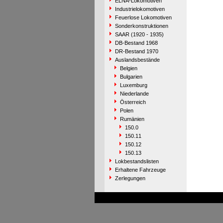
ELNA-Lokomotiven
Industrielokomotiven
Feuerlose Lokomotiven
Sonderkonstruktionen
SAAR (1920 - 1935)
DB-Bestand 1968
DR-Bestand 1970
Auslandsbestände
Belgien
Bulgarien
Luxemburg
Niederlande
Österreich
Polen
Rumänien
150.0
150.11
150.12
150.13
Lokbestandslisten
Erhaltene Fahrzeuge
Zerlegungen