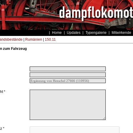
Home
Updates
Typengalerie
Mitwirkende
andsbestände
|
Rumänien
|
150.11
n zum Fahrzeug
ht *
z *