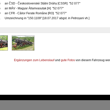
5
an ČSD - Československé Státni Dráhy [CSSR] "52 077"
5
an MÁV - Magyar Államvasutak [H] "52 077"
9
an CFR - Căilor Ferate Române [RO] "52 077"
1
Umzeichnung in "150.1109" [18.07.2017 abgst. in Petroșani vh.]
Ergänzungen zum Lebenslauf
und
gute Fotos
von diesem Fahrzeug wer