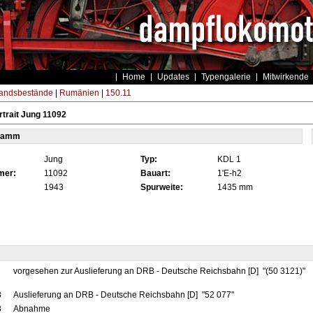
Home
Updates
Typengalerie
Mitwirkende
andsbestände
|
Rumänien
|
150.11
trait Jung 11092
tamm
Jung
Typ:
KDL 1
mer:
11092
Bauart:
1'E-h2
1943
Spurweite:
1435 mm
vorgesehen zur Auslieferung an DRB - Deutsche Reichsbahn [D] "(50 3121)"
3
Auslieferung an DRB - Deutsche Reichsbahn [D] "52 077"
3
Abnahme