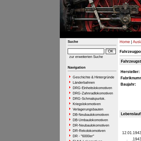
Suche
Home
|
Ausl
Fahrzeugpor
zur erweiterten Suche
Fahrzeugs
Navigation
Hersteller:
Geschichte & Hintergründe
Fabriknum
Länderbahnen
Baujahr:
DRG-Einheitslokomotiven
DRG-Zahnradlokomotiven
DRG-Schmalspurlok.
Kriegslokomotiven
Verlagerungsbauten
Lebenslauf
DB-Neubaulokomotiven
DB-Umbaulokomotiven
DR-Neubaulokomotiven
DR-Rekolokomotiven
12.01.194
DR - "6000er"
__.__.194