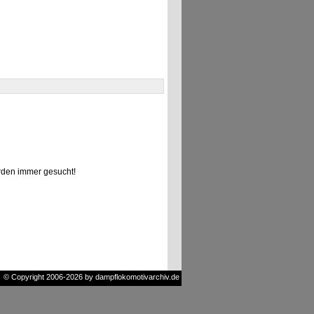
den immer gesucht!
© Copyright 2006-2026 by dampflokomotivarchiv.de