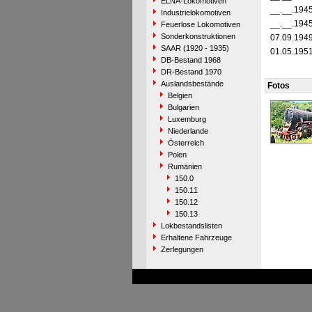
ELNA-Lokomotiven
__.__.194
Industrielokomotiven
__.__.194
Feuerlose Lokomotiven
Sonderkonstruktionen
07.09.194
SAAR (1920 - 1935)
01.05.195
DB-Bestand 1968
DR-Bestand 1970
Auslandsbestände
Fotos
Belgien
Bulgarien
Luxemburg
Niederlande
Österreich
Polen
Rumänien
150.0
150.11
150.12
150.13
Lokbestandslisten
Erhaltene Fahrzeuge
Zerlegungen