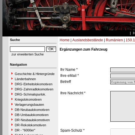
Suche
Home
|
Auslandsbestände
|
Rumänien
|
150.1
Ergänzungen zum Fahrzeug
zur erweiterten Suche
Navigation
Ihr Name *
Geschichte & Hintergründe
Ihre eMail *
Länderbahnen
Betreff
DRG-Einheitslokomotiven
DRG-Zahnradlokomotiven
Ihre Nachricht *
DRG-Schmalspurlok.
Kriegslokomotiven
Verlagerungsbauten
DB-Neubaulokomotiven
DB-Umbaulokomotiven
DR-Neubaulokomotiven
DR-Rekolokomotiven
DR - "6000er"
Spam-Schutz *