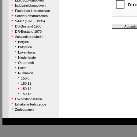
ELNA-Lokomotiven
Industrielokomotiven
Feuerlose Lokomotiven
Sonderkonstruktionen
SAAR (1920 - 1935)
DB-Bestand 1968
DR-Bestand 1970
Auslandsbestände
Belgien
Bulgarien
Luxemburg
Niederlande
Österreich
Polen
Rumänien
150.0
150.11
150.12
150.13
Lokbestandslisten
Erhaltene Fahrzeuge
Zerlegungen