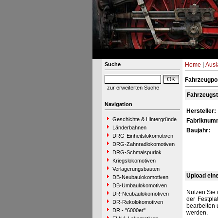
Suche
Home
|
Ausl
Fahrzeugpo
zur erweiterten Suche
Fahrzeugs
Navigation
Hersteller:
Geschichte & Hintergründe
Fabriknum
Länderbahnen
Baujahr:
DRG-Einheitslokomotiven
DRG-Zahnradlokomotiven
DRG-Schmalspurlok.
Kriegslokomotiven
Verlagerungsbauten
Upload ein
DB-Neubaulokomotiven
DB-Umbaulokomotiven
Nutzen Sie 
DR-Neubaulokomotiven
der Festpla
DR-Rekolokomotiven
bearbeiten 
DR - "6000er"
werden.