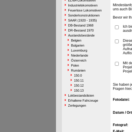
ELNA-Lokomotiven
Mindestanfo
Industrielokomotiven
uns auch Bi
Feuerlose Lokomotiven
Sonderkonstruktionen
Bevor wir I
SAAR (1920 - 1935)
DB-Bestand 1968
Ich b
DR-Bestand 1970
ausdr
Auslandsbestände
Belgien
Diese
größe
Bulgarien
Aufn
Luxemburg
Aufli
Niederlande
Österreich
Mit d
Polen
Proje
Rumänien
Proje
150.0
150.11
Sie haben j
150.12
Fragen hier
150.13
Lokbestandslisten
Fotodatei:
Erhaltene Fahrzeuge
Zerlegungen
Datum / Ort
Fotograf:
E-Mail: