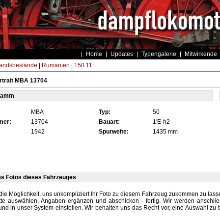
Home
Updates
Typengalerie
Mitwirkende
andsbestände
|
Rumänien
|
150.11
rtrait MBA 13704
tamm
MBA
Typ:
50
mer:
13704
Bauart:
1'E-h2
1942
Spurweite:
1435 mm
es Fotos dieses Fahrzeuges
die Möglichkeit, uns unkompliziert Ihr Foto zu diesem Fahrzeug zukommen zu lassen
tte auswählen, Angaben ergänzen und abschicken - fertig. Wir werden anschli
und in unser System einstellen. Wir behalten uns das Recht vor, eine Auswahl zu t