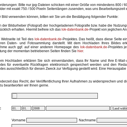
rderungen: Bitte nur jpg-Dateien schicken mit einer Größe von mindestens 800 / 6
lder mit exakt 750 / 500 Pixeln Seitenlängen zusenden, was uns Bearbeitungszeit 
hr Bild verwenden können, bitten wir Sie um die Bestätigung folgender Punkte:
in der Bildurheber (Fotograf) der hochgeladenen Fotografie bzw. habe die Nutzun
ücklich erhalten. Hiermit befreie ich das
lok-datenbank.de
-Projekt von jeglichen A
 Webseite ist Teil des
lok-datenbank.de
-Projektes. Das heißt, dass diese Seite ei
ren Daten- und Fotosammlung darstellt. Mit dem Hochladen Ihres Bildes erk
ahme auch ggf. auf einer anderen Homepage des
lok-datenbank.de
-Projektes j
stung der momentan betriebenen Seiten finden Sie
hier
.
em Hochladen erklären Sie sich einverstanden, dass Ihr Name und Ihre E-Mail
ktes für eventuelle Rückfragen elektronisch gespeichert werden und den Red
ktes ausschließlich für diesen Zweck zur Verfügung gestellt wird. Eine Herausgabe an
ederzeit das Recht, der Veröffentlichung Ihrer Aufnahmen zu widersprechen und di
zu beantworten wir Ihnen gerne.
:
Vorname
Nachname