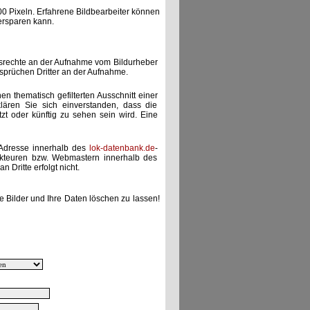
00 Pixeln. Erfahrene Bildbearbeiter können
ersparen kann.
gsrechte an der Aufnahme vom Bildurheber
nsprüchen Dritter an der Aufnahme.
nen thematisch gefilterten Ausschnitt einer
lären Sie sich einverstanden, dass die
etzt oder künftig zu sehen sein wird. Eine
-Adresse innerhalb des
lok-datenbank.de
-
akteuren bzw. Webmastern innerhalb des
 Dritte erfolgt nicht.
e Bilder und Ihre Daten löschen zu lassen!