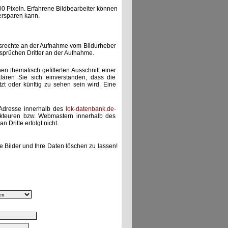
00 Pixeln. Erfahrene Bildbearbeiter können
ersparen kann.
gsrechte an der Aufnahme vom Bildurheber
nsprüchen Dritter an der Aufnahme.
nen thematisch gefilterten Ausschnitt einer
lären Sie sich einverstanden, dass die
etzt oder künftig zu sehen sein wird. Eine
-Adresse innerhalb des
lok-datenbank.de
-
akteuren bzw. Webmastern innerhalb des
 Dritte erfolgt nicht.
e Bilder und Ihre Daten löschen zu lassen!