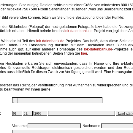
rderungen: Bitte nur jpg-Dateien schicken mit einer Größe von mindestens 800 / 6
lder mit exakt 750 / 500 Pixeln Seitenlängen zusenden, was uns Bearbeitungszeit 
hr Bild verwenden können, bitten wir Sie um die Bestätigung folgender Punkte:
in der Bildurheber (Fotograf) der hochgeladenen Fotografie bzw. habe die Nutzun
ücklich erhalten. Hiermit befreie ich das
lok-datenbank.de
-Projekt von jeglichen A
 Webseite ist Teil des
lok-datenbank.de
-Projektes. Das heißt, dass diese Seite ei
ren Daten- und Fotosammlung darstellt. Mit dem Hochladen Ihres Bildes erk
ahme auch ggf. auf einer anderen Homepage des
lok-datenbank.de
-Projektes j
stung der momentan betriebenen Seiten finden Sie
hier
.
em Hochladen erklären Sie sich einverstanden, dass Ihr Name und Ihre E-Mail
ktes für eventuelle Rückfragen elektronisch gespeichert werden und den Red
ktes ausschließlich für diesen Zweck zur Verfügung gestellt wird. Eine Herausgabe an
ederzeit das Recht, der Veröffentlichung Ihrer Aufnahmen zu widersprechen und di
zu beantworten wir Ihnen gerne.
:
Vorname
Nachname