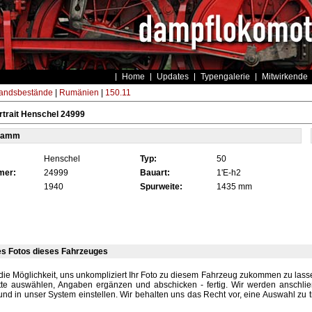
Home
Updates
Typengalerie
Mitwirkende
andsbestände
|
Rumänien
|
150.11
trait Henschel 24999
tamm
Henschel
Typ:
50
mer:
24999
Bauart:
1'E-h2
1940
Spurweite:
1435 mm
es Fotos dieses Fahrzeuges
die Möglichkeit, uns unkompliziert Ihr Foto zu diesem Fahrzeug zukommen zu lassen
tte auswählen, Angaben ergänzen und abschicken - fertig. Wir werden anschli
und in unser System einstellen. Wir behalten uns das Recht vor, eine Auswahl zu t