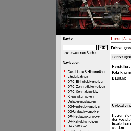
Suche
Home
|
Ausl
Fahrzeugpor
zur erweiterten Suche
Fahrzeugs
Navigation
Hersteller:
Geschichte & Hintergründe
Fabriknum
Länderbahnen
Baujahr:
DRG-Einheitslokomotiven
DRG-Zahnradlokomotiven
DRG-Schmalspurlok.
Kriegslokomotiven
Verlagerungsbauten
Upload ein
DB-Neubaulokomotiven
DB-Umbaulokomotiven
Nutzen Sie 
DR-Neubaulokomotiven
der Festpla
DR-Rekolokomotiven
bearbeiten 
DR - "6000er"
werden.