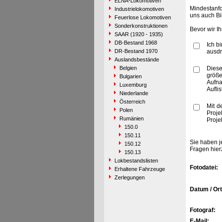
ELNA-Lokomotiven
Mindestanfo
Industrielokomotiven
uns auch Bi
Feuerlose Lokomotiven
Sonderkonstruktionen
Bevor wir I
SAAR (1920 - 1935)
DB-Bestand 1968
Ich b
DR-Bestand 1970
ausdr
Auslandsbestände
Belgien
Diese
größe
Bulgarien
Aufn
Luxemburg
Aufli
Niederlande
Österreich
Mit d
Polen
Proje
Rumänien
Proje
150.0
150.11
Sie haben j
150.12
Fragen hier
150.13
Lokbestandslisten
Fotodatei:
Erhaltene Fahrzeuge
Zerlegungen
Datum / Ort
Fotograf:
E-Mail: