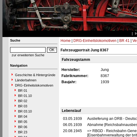
Suche
Home
|
DRG-Einheitslokomotiven
|
BR 41
|
Ve
Fahrzeugportrait Jung 8367
zur erweiterten Suche
Fahrzeugstamm
Navigation
Hersteller:
Jung
Geschichte & Hintergründe
Fabriknummer:
8367
Länderbahnen
Baujahr:
1939
DRG-Einheitslokomotiven
BR 01
BR 01.10
BR 02
BR 03
Lebenslauf
BR 03.10
BR 04
03.05.1939
Auslieferung an DRB - Deuts
BR 05
06.05.1939
Abnahme [Reichsbahnausbesse
BR 06
20.08.1945
=> RBGD - Reichsbahn-General
BR 23
[Eisenbahnverwaltung der brit