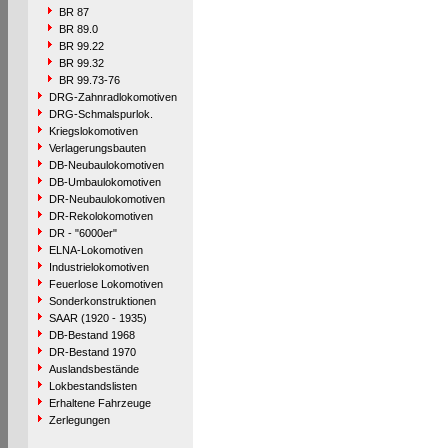
BR 87
BR 89.0
BR 99.22
BR 99.32
BR 99.73-76
DRG-Zahnradlokomotiven
DRG-Schmalspurlok.
Kriegslokomotiven
Verlagerungsbauten
DB-Neubaulokomotiven
DB-Umbaulokomotiven
DR-Neubaulokomotiven
DR-Rekolokomotiven
DR - "6000er"
ELNA-Lokomotiven
Industrielokomotiven
Feuerlose Lokomotiven
Sonderkonstruktionen
SAAR (1920 - 1935)
DB-Bestand 1968
DR-Bestand 1970
Auslandsbestände
Lokbestandslisten
Erhaltene Fahrzeuge
Zerlegungen