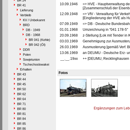
BR 24
10.09.1946
=> HVE - Hauptverwaltung de
BR 41
[Zusammenschluß der Eisenba
Lieferung
12.09.1948
=> VfV - Verwaltung für Verke
Verbleib
[Eingliederung der HVE als Ha
KV / Unbekannt
07.09.1949
=> DB - Deutsche Bundesbahn
BRD
01.01.1968
Umzeichnung in "041 178-5"
DB - 1949
DB - 1968
20.09.1968
z-Stellung [Lok mit Tender in K
BR 041 (Kohle)
03.03.1969
Genehmigung zur Ausmusteru
BR 042 (Öl)
26.03.1969
Ausmusterung [gemäß Verf. B
DDR
13.06.1969
an DEUMU - Deutsche Erz- un
Polen
__.__.19xx
++ [DEUMU, Recklinghausen 
Sowjetunion
Tschechoslowakei
Erhalten
Fotos
BR 43
BR 44
BR 45
BR 50
BR 62
BR 64
BR 71
Ergänzungen zum Leb
BR 80
BR 81
BR 84
BR 85
BR 86