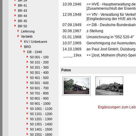
BR 24
10.09.1946
=> HVE - Hauptverwaltung de
BR 41
[Zusammenschluß der Eisenba
BR 43
12.09.1948
=> VfV - Verwaltung für Verke
BR 44
[Eingliederung der HVE als Ha
BR 45
07.09.1949
=> DB - Deutsche Bundesbah
BR 50
30.08.1967
z-Stellung
Lieferung
Verbleib
01.01.1968
Umzeichnung in "052 520-4"
KV / Unbekannt
10.07.1969
Genehmigung zur Ausmusterung
BRD
14.10.1969
an Paul Jost GmbH, Duisburg 
DB - 1949
__.__.19xx
++ [Jost, Mülheim (Ruhr)-Spel
50 001 - 100
50 101 - 200
50 201 - 300
Fotos
50 301 - 400
50 401 - 500
50 501 - 600
50 601 - 700
50 701 - 800
50 801 - 900
50 901 - 1000
Ergänzungen zum Leb
50 1001 - 1100
50 1101 - 1200
50 1201 - 1300
50 1301 - 1400
50 1401 - 1500
50 1501 - 1600