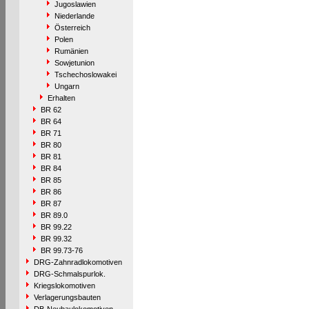
Jugoslawien
Niederlande
Österreich
Polen
Rumänien
Sowjetunion
Tschechoslowakei
Ungarn
Erhalten
BR 62
BR 64
BR 71
BR 80
BR 81
BR 84
BR 85
BR 86
BR 87
BR 89.0
BR 99.22
BR 99.32
BR 99.73-76
DRG-Zahnradlokomotiven
DRG-Schmalspurlok.
Kriegslokomotiven
Verlagerungsbauten