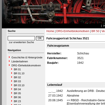
Suche
Home
|
DRG-Einheitslokomotiven
|
BR 50
|
Ve
Fahrzeugportrait Schichau 3521
zur erweiterten Suche
Fahrzeugstamm
Navigation
Hersteller:
Schichau
Geschichte & Hintergründe
Fabriknummer:
3521
Länderbahnen
Baujahr:
1942
DRG-Einheitslokomotiven
BR 01
BR 01.10
BR 02
BR 03
Lebenslauf
BR 03.10
BR 04
__.__.1942
Auslieferung an DRB - Deuts
BR 05
27.03.1942
Abnahme
BR 06
20.08.1945
=> RBGD - Reichsbahn-General
BR 23
[Eisenbahnverwaltung der brit