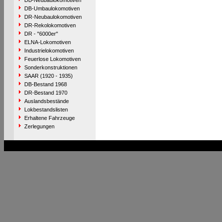
DB-Neubaulokomotiven
DB-Umbaulokomotiven
DR-Neubaulokomotiven
DR-Rekolokomotiven
DR - "6000er"
ELNA-Lokomotiven
Industrielokomotiven
Feuerlose Lokomotiven
Sonderkonstruktionen
SAAR (1920 - 1935)
DB-Bestand 1968
DR-Bestand 1970
Auslandsbestände
Lokbestandslisten
Erhaltene Fahrzeuge
Zerlegungen