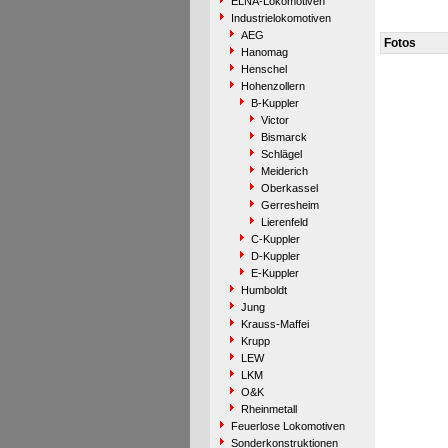
ELNA-Lokomotiven
Industrielokomotiven
AEG
Fotos
Hanomag
Henschel
Hohenzollern
B-Kuppler
Victor
Bismarck
Schlägel
Meiderich
Oberkassel
Gerresheim
Lierenfeld
C-Kuppler
D-Kuppler
E-Kuppler
Humboldt
Jung
Krauss-Maffei
Krupp
LEW
LKM
O&K
Rheinmetall
Feuerlose Lokomotiven
Sonderkonstruktionen