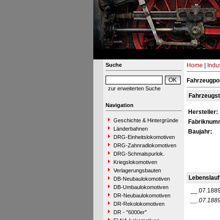
Suche
Home
|
Indu
Fahrzeugpor
zur erweiterten Suche
Fahrzeugs
Navigation
Hersteller:
Geschichte & Hintergründe
Fabriknum
Länderbahnen
Baujahr:
DRG-Einheitslokomotiven
DRG-Zahnradlokomotiven
DRG-Schmalspurlok.
Kriegslokomotiven
Verlagerungsbauten
Lebenslauf
DB-Neubaulokomotiven
DB-Umbaulokomotiven
__.07.188
DR-Neubaulokomotiven
__.07.188
DR-Rekolokomotiven
DR - "6000er"