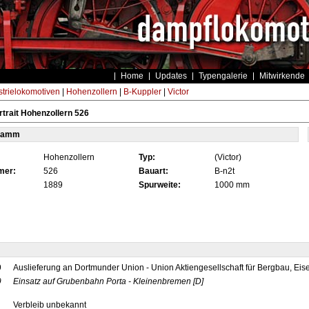
Home
Updates
Typengalerie
Mitwirkende
strielokomotiven
|
Hohenzollern
|
B-Kuppler
|
Victor
trait Hohenzollern 526
tamm
Hohenzollern
Typ:
(Victor)
mer:
526
Bauart:
B-n2t
1889
Spurweite:
1000 mm
9
Auslieferung an Dortmunder Union - Union Aktiengesellschaft für Bergbau, Eis
9
Einsatz auf Grubenbahn Porta - Kleinenbremen
[D]
Verbleib unbekannt