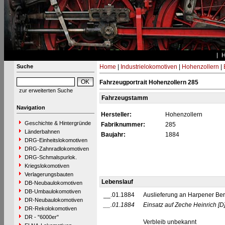
Suche
Home
|
Industrielokomotiven
|
Hohenzollern
|
Fahrzeugportrait Hohenzollern 285
zur erweiterten Suche
Fahrzeugstamm
Navigation
Hersteller:
Hohenzollern
Geschichte & Hintergründe
Fabriknummer:
285
Länderbahnen
Baujahr:
1884
DRG-Einheitslokomotiven
DRG-Zahnradlokomotiven
DRG-Schmalspurlok.
Kriegslokomotiven
Verlagerungsbauten
Lebenslauf
DB-Neubaulokomotiven
DB-Umbaulokomotiven
__.01.1884
Auslieferung an Harpener Ber
DR-Neubaulokomotiven
__.01.1884
Einsatz auf Zeche Heinrich
[D
DR-Rekolokomotiven
DR - "6000er"
Verbleib unbekannt