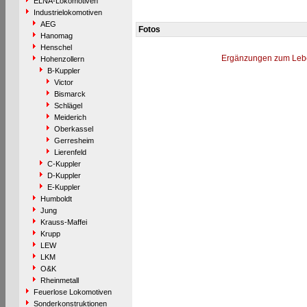
ELNA-Lokomotiven
Industrielokomotiven
AEG
Fotos
Hanomag
Henschel
Ergänzungen zum Leb
Hohenzollern
B-Kuppler
Victor
Bismarck
Schlägel
Meiderich
Oberkassel
Gerresheim
Lierenfeld
C-Kuppler
D-Kuppler
E-Kuppler
Humboldt
Jung
Krauss-Maffei
Krupp
LEW
LKM
O&K
Rheinmetall
Feuerlose Lokomotiven
Sonderkonstruktionen