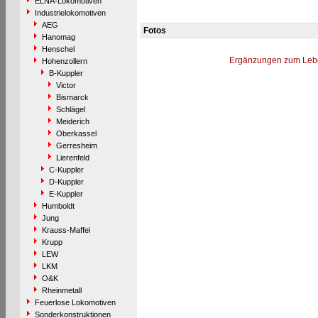
ELNA-Lokomotiven
Industrielokomotiven
AEG
Fotos
Hanomag
Henschel
Ergänzungen zum Leb
Hohenzollern
B-Kuppler
Victor
Bismarck
Schlägel
Meiderich
Oberkassel
Gerresheim
Lierenfeld
C-Kuppler
D-Kuppler
E-Kuppler
Humboldt
Jung
Krauss-Maffei
Krupp
LEW
LKM
O&K
Rheinmetall
Feuerlose Lokomotiven
Sonderkonstruktionen