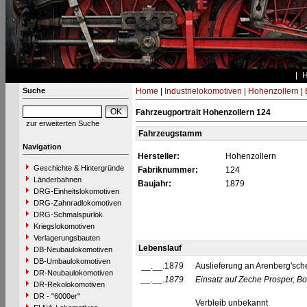
Suche
Home
|
Industrielokomotiven
|
Hohenzollern
|
Fahrzeugportrait Hohenzollern 124
zur erweiterten Suche
Fahrzeugstamm
Navigation
Hersteller:
Hohenzollern
Geschichte & Hintergründe
Fabriknummer:
124
Länderbahnen
Baujahr:
1879
DRG-Einheitslokomotiven
DRG-Zahnradlokomotiven
DRG-Schmalspurlok.
Kriegslokomotiven
Verlagerungsbauten
Lebenslauf
DB-Neubaulokomotiven
DB-Umbaulokomotiven
__.__.1879
Auslieferung an Arenberg'sch
DR-Neubaulokomotiven
__.__.1879
Einsatz auf Zeche Prosper, Bo
DR-Rekolokomotiven
DR - "6000er"
Verbleib unbekannt