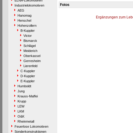
ELNA-Lokomotiven
Fotos
Industrielokomotiven
AEG
Hanomag
Ergänzungen zum Leb
Henschel
Hohenzollern
B-Kuppler
Victor
Bismarck
Schlägel
Meiderich
Oberkassel
Gerresheim
Lierenfeld
C-Kuppler
D-Kuppler
E-Kuppler
Humboldt
Jung
Krauss-Maffei
Krupp
LEW
LKM
O&K
Rheinmetall
Feuerlose Lokomotiven
Sonderkonstruktionen