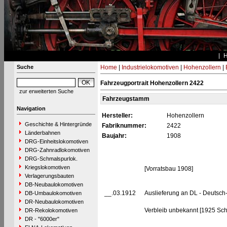
Suche
Home
|
Industrielokomotiven
|
Hohenzollern
|
Fahrzeugportrait Hohenzollern 2422
zur erweiterten Suche
Fahrzeugstamm
Navigation
Hersteller:
Hohenzollern
Geschichte & Hintergründe
Fabriknummer:
2422
Länderbahnen
Baujahr:
1908
DRG-Einheitslokomotiven
DRG-Zahnradlokomotiven
DRG-Schmalspurlok.
Kriegslokomotiven
[Vorratsbau 1908]
Verlagerungsbauten
DB-Neubaulokomotiven
__.03.1912
Auslieferung an DL - Deutsc
DB-Umbaulokomotiven
DR-Neubaulokomotiven
Verbleib unbekannt [1925 Sch
DR-Rekolokomotiven
DR - "6000er"