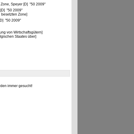
 Zone, Speyer [D] "50 2009"
 [D] "50 2009"
 besetzten Zone]
[D] "50 2009"
ng von Wirtschaftsgütern]
lgischen Staates über]
den immer gesucht!