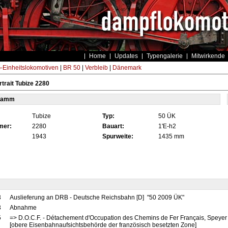
Home
Updates
Typengalerie
Mitwirkende
Einheitslokomotiven
|
BR 50
|
Verbleib
|
Dänemark
trait Tubize 2280
tamm
Tubize
Typ:
50 ÜK
mer:
2280
Bauart:
1'E-h2
1943
Spurweite:
1435 mm
3
Auslieferung an DRB - Deutsche Reichsbahn [D] "50 2009 ÜK"
3
Abnahme
5
=> D.O.C.F. - Détachement d'Occupation des Chemins de Fer Français, Speyer
[obere Eisenbahnaufsichtsbehörde der französisch besetzten Zone]