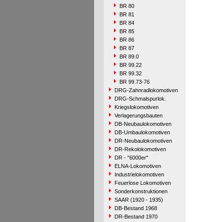
BR 80
BR 81
BR 84
BR 85
BR 86
BR 87
BR 89.0
BR 99.22
BR 99.32
BR 99.73-76
DRG-Zahnradlokomotiven
DRG-Schmalspurlok.
Kriegslokomotiven
Verlagerungsbauten
DB-Neubaulokomotiven
DB-Umbaulokomotiven
DR-Neubaulokomotiven
DR-Rekolokomotiven
DR - "6000er"
ELNA-Lokomotiven
Industrielokomotiven
Feuerlose Lokomotiven
Sonderkonstruktionen
SAAR (1920 - 1935)
DB-Bestand 1968
DR-Bestand 1970