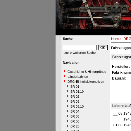
Suche
Home
|
DRG-
Fahrzeugpor
zur erweiterten Suche
Fahrzeugs
Navigation
Hersteller:
Geschichte & Hintergründe
Fabriknum
Länderbahnen
Baujahr:
DRG-Einheitslokomotiven
BR 01
BR 01.10
BR 02
BR 03
Lebenslauf
BR 03.10
BR 04
__.08.194
BR 05
__.__.194
BR 06
01.08.194
BR 23