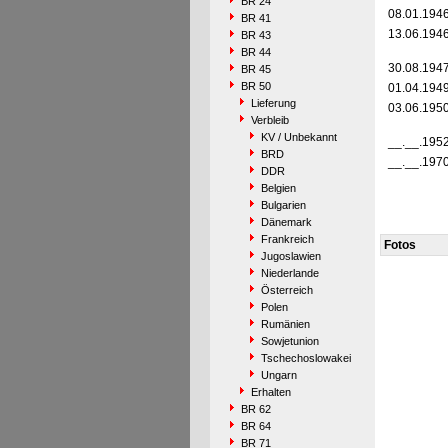
BR 24
08.01.194
BR 41
13.06.194
BR 43
BR 44
30.08.194
BR 45
BR 50
01.04.194
Lieferung
03.06.195
Verbleib
KV / Unbekannt
__.__.195
BRD
__.__.197
DDR
Belgien
Bulgarien
Dänemark
Frankreich
Fotos
Jugoslawien
Niederlande
Österreich
Polen
Rumänien
Sowjetunion
Tschechoslowakei
Ungarn
Erhalten
BR 62
BR 64
BR 71