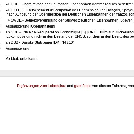
6
=> ODE - Oberdirektion der Deutschen Eisenbahnen der französisch besetzten
6
=> D.O.C.F. - Détachement d'Occupation des Chemins de Fer Français, Speyer
[nach Auflösung der Oberdirektion der Deutschen Eisenbahnen der französisch
7
=> SWDE - Betriebsvereinigung der Südwestdeutschen Eisenbahnen, Speyer 
9
Ausmusterung [Oberlahnstein]
0
an ORE - Office de Récupération Économique [B] [ORE = Büro zur Rückerlangu
[Lokomotive ging nicht in den Bestand der SNCB, sondern in den Besitz des be
2
an DSB - Danske Statsbaner [DK] "N 210"
0
Ausmusterung
Verbleib unbekannt
Ergänzungen zum Lebenslauf
und
gute Fotos
von diesem Fahrzeug wer