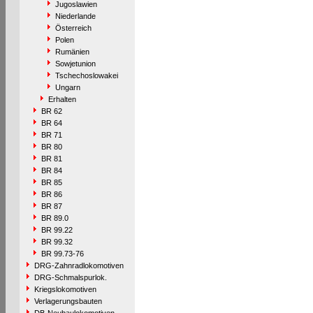
Jugoslawien
Niederlande
Österreich
Polen
Rumänien
Sowjetunion
Tschechoslowakei
Ungarn
Erhalten
BR 62
BR 64
BR 71
BR 80
BR 81
BR 84
BR 85
BR 86
BR 87
BR 89.0
BR 99.22
BR 99.32
BR 99.73-76
DRG-Zahnradlokomotiven
DRG-Schmalspurlok.
Kriegslokomotiven
Verlagerungsbauten