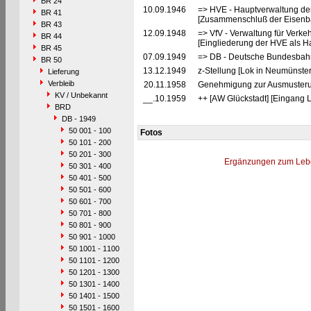
BR 24
10.09.1946
=> HVE - Hauptverwaltung de
BR 41
[Zusammenschluß der Eisenba
BR 43
12.09.1948
=> VfV - Verwaltung für Verke
BR 44
[Eingliederung der HVE als Ha
BR 45
07.09.1949
=> DB - Deutsche Bundesbah
BR 50
13.12.1949
z-Stellung [Lok in Neumünster
Lieferung
Verbleib
20.11.1958
Genehmigung zur Ausmusterun
KV / Unbekannt
__.10.1959
++ [AW Glückstadt] [Eingang 
BRD
DB - 1949
50 001 - 100
Fotos
50 101 - 200
50 201 - 300
Ergänzungen zum Leb
50 301 - 400
50 401 - 500
50 501 - 600
50 601 - 700
50 701 - 800
50 801 - 900
50 901 - 1000
50 1001 - 1100
50 1101 - 1200
50 1201 - 1300
50 1301 - 1400
50 1401 - 1500
50 1501 - 1600