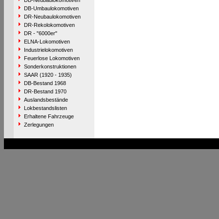
DB-Neubaulokomotiven
DB-Umbaulokomotiven
DR-Neubaulokomotiven
DR-Rekolokomotiven
DR - "6000er"
ELNA-Lokomotiven
Industrielokomotiven
Feuerlose Lokomotiven
Sonderkonstruktionen
SAAR (1920 - 1935)
DB-Bestand 1968
DR-Bestand 1970
Auslandsbestände
Lokbestandslisten
Erhaltene Fahrzeuge
Zerlegungen