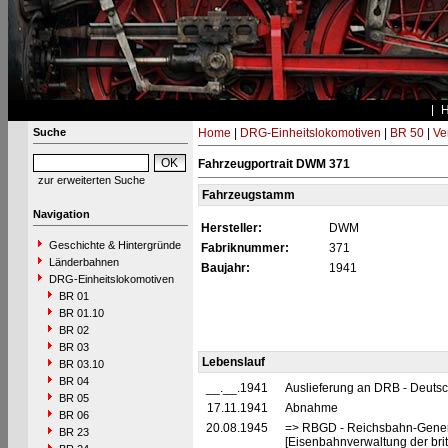
Suche
Home
|
DRG-Einheitslokomotiven
|
BR 50
|
Ve
Fahrzeugportrait DWM 371
zur erweiterten Suche
Fahrzeugstamm
Navigation
Hersteller:
DWM
Geschichte & Hintergründe
Fabriknummer:
371
Länderbahnen
Baujahr:
1941
DRG-Einheitslokomotiven
BR 01
BR 01.10
BR 02
BR 03
Lebenslauf
BR 03.10
BR 04
__.__.1941
Auslieferung an DRB - Deuts
BR 05
17.11.1941
Abnahme
BR 06
20.08.1945
=> RBGD - Reichsbahn-General
BR 23
[Eisenbahnverwaltung der brit