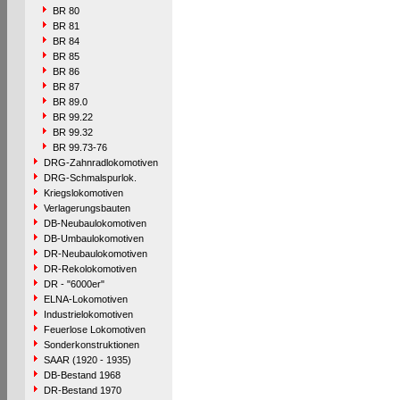
BR 80
BR 81
BR 84
BR 85
BR 86
BR 87
BR 89.0
BR 99.22
BR 99.32
BR 99.73-76
DRG-Zahnradlokomotiven
DRG-Schmalspurlok.
Kriegslokomotiven
Verlagerungsbauten
DB-Neubaulokomotiven
DB-Umbaulokomotiven
DR-Neubaulokomotiven
DR-Rekolokomotiven
DR - "6000er"
ELNA-Lokomotiven
Industrielokomotiven
Feuerlose Lokomotiven
Sonderkonstruktionen
SAAR (1920 - 1935)
DB-Bestand 1968
DR-Bestand 1970