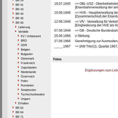
BR 24
19.07.1945
=> OBL-USZ - Oberbetriebslei
BR 41
[Eisenbahnverwaltung der ame
BR 43
10.09.1946
=> HVE - Hauptverwaltung de
BR 44
[Zusammenschluß der Eisenba
BR 45
12.09.1948
=> VfV - Verwaltung für Verke
BR 50
[Eingliederung der HVE als Ha
Lieferung
07.09.1949
=> DB - Deutsche Bundesbah
Verbleib
25.06.1966
z-Stellung
KV / Unbekannt
BRD
27.09.1966
Genehmigung zur Ausmusterun
DDR
__.__.1967
++ [AW Trier] [1. Quartal 1967
Belgien
Bulgarien
Dänemark
Fotos
Frankreich
Jugoslawien
Ergänzungen zum Leb
Niederlande
Österreich
Polen
Rumänien
Sowjetunion
Tschechoslowakei
Ungarn
Erhalten
BR 62
BR 64
BR 71