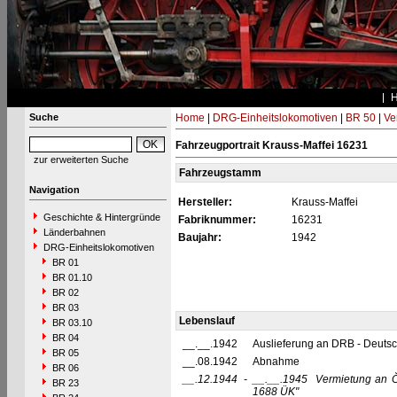
Suche
Home
|
DRG-Einheitslokomotiven
|
BR 50
|
Ve
Fahrzeugportrait Krauss-Maffei 16231
zur erweiterten Suche
Fahrzeugstamm
Navigation
Hersteller:
Krauss-Maffei
Geschichte & Hintergründe
Fabriknummer:
16231
Länderbahnen
Baujahr:
1942
DRG-Einheitslokomotiven
BR 01
BR 01.10
BR 02
BR 03
Lebenslauf
BR 03.10
BR 04
__.__.1942
Auslieferung an DRB - Deuts
BR 05
__.08.1942
Abnahme
BR 06
__.12.1944
-
__.__.1945
Vermietung an 
BR 23
1688 ÜK"