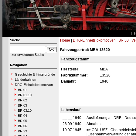
Suche
Home
|
DRG-Einheitslokomotiven
|
BR 50
|
Ve
Fahrzeugportrait MBA 13520
zur erweiterten Suche
Fahrzeugstamm
Navigation
Hersteller:
MBA
Geschichte & Hintergründe
Fabriknummer:
13520
Länderbahnen
Baujahr:
1940
DRG-Einheitslokomotiven
BR 01
BR 01.10
BR 02
BR 03
Lebenslauf
BR 03.10
BR 04
__.__.1940
Auslieferung an DRB - Deuts
BR 05
26.09.1940
Abnahme
BR 06
19.07.1945
=> OBL-USZ - Oberbetriebslei
BR 23
[Eisenbahnverwaltung der ame