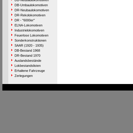
DB-Neubaulokomotiven
DB-Umbaulokomotiven
DR-Neubaulokomotiven
DR-Rekolokomotiven
DR - "6000er"
ELNA-Lokomotiven
Industrielokomotiven
Feuerlose Lokomotiven
Sonderkonstruktionen
SAAR (1920 - 1935)
DB-Bestand 1968
DR-Bestand 1970
Auslandsbestände
Lokbestandslisten
Erhaltene Fahrzeuge
Zerlegungen