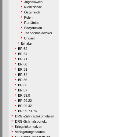
Jugoslawien
Niederlande
Österreich
Polen
Rumänien
Sowjetunion
Tschechoslowakei
Ungarn
Erhalten
BR 62
BR 64
BR 71
BR 80
BR 81
BR 84
BR 85
BR 86
BR 87
BR 89.0
BR 99.22
BR 99.32
BR 99.73-76
DRG-Zahnradlokomotiven
DRG-Schmalspurlok.
Kriegslokomotiven
Verlagerungsbauten