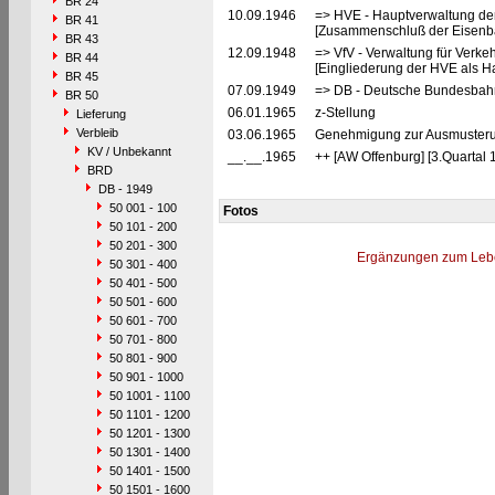
BR 24
10.09.1946
=> HVE - Hauptverwaltung de
BR 41
[Zusammenschluß der Eisenba
BR 43
12.09.1948
=> VfV - Verwaltung für Verke
BR 44
[Eingliederung der HVE als Ha
BR 45
07.09.1949
=> DB - Deutsche Bundesbahn
BR 50
06.01.1965
z-Stellung
Lieferung
Verbleib
03.06.1965
Genehmigung zur Ausmusterun
KV / Unbekannt
__.__.1965
++ [AW Offenburg] [3.Quartal 
BRD
DB - 1949
50 001 - 100
Fotos
50 101 - 200
50 201 - 300
Ergänzungen zum Leb
50 301 - 400
50 401 - 500
50 501 - 600
50 601 - 700
50 701 - 800
50 801 - 900
50 901 - 1000
50 1001 - 1100
50 1101 - 1200
50 1201 - 1300
50 1301 - 1400
50 1401 - 1500
50 1501 - 1600