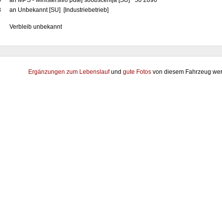
6
an MPS - Ministerstvo putej soobščenija [SU] "50 2896"
8
an Unbekannt [SU] [Industriebetrieb]
Verbleib unbekannt
Ergänzungen zum Lebenslauf
und
gute Fotos
von diesem Fahrzeug wer