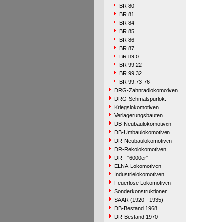
BR 80
BR 81
BR 84
BR 85
BR 86
BR 87
BR 89.0
BR 99.22
BR 99.32
BR 99.73-76
DRG-Zahnradlokomotiven
DRG-Schmalspurlok.
Kriegslokomotiven
Verlagerungsbauten
DB-Neubaulokomotiven
DB-Umbaulokomotiven
DR-Neubaulokomotiven
DR-Rekolokomotiven
DR - "6000er"
ELNA-Lokomotiven
Industrielokomotiven
Feuerlose Lokomotiven
Sonderkonstruktionen
SAAR (1920 - 1935)
DB-Bestand 1968
DR-Bestand 1970